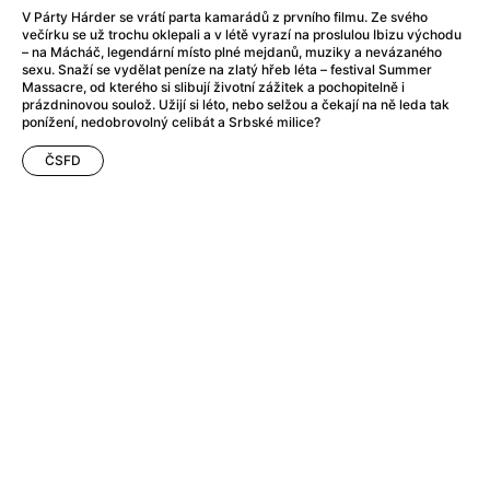
A Little Sacrifice
(2024)
V Párty Hárder se vrátí parta kamarádů z prvního filmu. Ze svého
A Man Called Otto
(2022)
večírku se už trochu oklepali a v létě vyrazí na proslulou Ibizu východu
– na Mácháč, legendární místo plné mejdanů, muziky a nevázaného
A man who stood in the way
(2023)
sexu. Snaží se vydělat peníze na zlatý hřeb léta – festival Summer
A Minecraft Movie
(2025)
Massacre, od kterého si slibují životní zážitek a pochopitelně i
prázdninovou soulož. Užijí si léto, nebo selžou a čekají na ně leda tak
A Mouse Hunt for Christmas
(2025)
ponížení, nedobrovolný celibát a Srbské milice?
A New Kind of Wilderness
(2024)
A Pint of Ink
(2026)
ČSFD
A Private Life
(2025)
A Quiet Place: Day One
(2024)
A Rainy Day in New York
(2019)
A Real Pain
(2024)
A Scanner Darkly
(2006)
A Sensitive Person
(2023)
A Simple Life
(2011)
A Storm Foretold
(2023)
A Thousand and One Nights
(1974)
A Useful Ghost
(2025)
A Yellow Animal
(2020)
Aalto: Architect of Emotions
(2020)