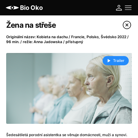
Bio Oko
Katalog filmů
Žena na střeše
Filtrovat program
Originální název: Kobieta na dachu / Francie, Polsko, Švédsko 2022 /
96 min. / režie: Anna Jadowska / přístupný
A
-
Trailer
A máme, co jsme chtěli
(2023)
A pak přišla láska...
(2022)
Aalto: Architektura emocí
(2020)
ABBA: The Movie - Fan Event
(1977)
Ada
(2021)
Adam Ondra: Posunout hranice
(2022)
Addamsova rodina 2
(2021)
AeroPress Movie
(2018)
Africká jízda
(2022)
Šedesátiletá porodní asistentka se věnuje domácnosti, muži a synovi.