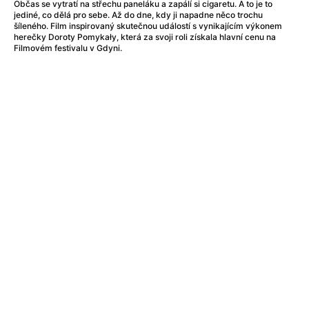
After Party
(2024)
Občas se vytratí na střechu paneláku a zapálí si cigaretu. A to je to
jediné, co dělá pro sebe. Až do dne, kdy ji napadne něco trochu
Aftersun
(2022)
šíleného. Film inspirovaný skutečnou událostí s vynikajícím výkonem
Agent Čuník
(2024)
herečky Doroty Pomykały, která za svoji roli získala hlavní cenu na
Filmovém festivalu v Gdyni.
Agenti štěstí
(2024)
Air: Zrození legendy
(2023)
Ale mami!
(2025)
Alemánie
(2023)
Alma a Oskar
(2023)
Alpy
(2011)
Aluna
(2012)
Ambulance
(2022)
Amélie z Montmartru
(2001)
Americké psycho
(2000)
Amerikánka
(2024)
Anatomie pádu
(2023)
Annette
(2021)
Anora
(2024)
Ant-Man a Wasp: Quantumania
(2023)
Antonio Sanchez & Birdman
(2014)