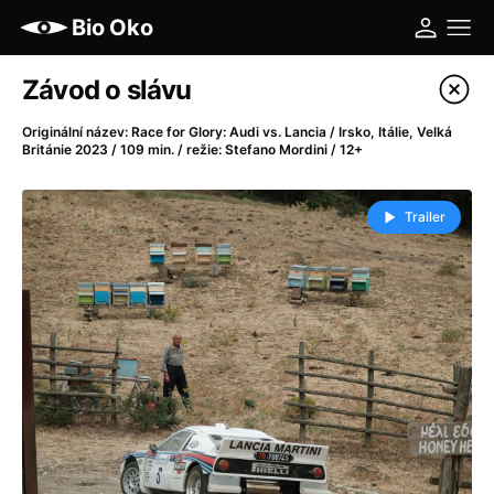
Bio Oko
Katalog filmů
Závod o slávu
Filtrovat program
Originální název: Race for Glory: Audi vs. Lancia / Irsko, Itálie, Velká
Británie 2023 / 109 min. / režie: Stefano Mordini / 12+
A
-
Trailer
A máme, co jsme chtěli
(2023)
A pak přišla láska...
(2022)
Aalto: Architektura emocí
(2020)
ABBA: The Movie - Fan Event
(1977)
Ada
(2021)
Adam Ondra: Posunout hranice
(2022)
Addamsova rodina 2
(2021)
AeroPress Movie
(2018)
Africká jízda
(2022)