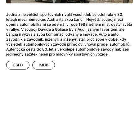
After Party
(2024)
Aftersun
(2022)
Jedna z největších sportovních rivalit všech dob se odehrála v 80.
Agent Čuník
(2024)
letech mezi německou Audi a italskou Lancií. Největší souboj mezi
Agenti štěstí
(2024)
oběma automobilkami se odehrál v roce 1983 během mistrovství světa
v rallye. V souboji Davida a Goliáše byla Audi jasným favoritem, ale
Air: Zrození legendy
(2023)
Lancia ji vyzvala svou kombinací odvahy a inovace. Auto a auto,
Ale mami!
(2025)
závodník a závodník, inženýři a inženýři stáli proti sobě v době, kdy
výsledek automobilových závodů přímo ovlivňoval prodej automobilů.
Alemánie
(2023)
Autentická cesta do 80. let a velkolepé automobilové závody nabízejí
Alma a Oskar
(2023)
jedinečný zážitek nejen pro milovníky sportovních vozidel.
Alpy
(2011)
ČSFD
IMDB
Aluna
(2012)
Ambulance
(2022)
Amélie z Montmartru
(2001)
Americké psycho
(2000)
Amerikánka
(2024)
Anatomie pádu
(2023)
Annette
(2021)
Anora
(2024)
Ant-Man a Wasp: Quantumania
(2023)
Antonio Sanchez & Birdman
(2014)