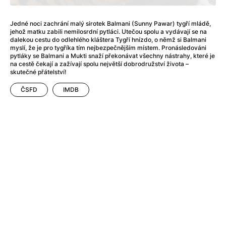
After Party
(2024)
Aftersun
(2022)
Jedné noci zachrání malý sirotek Balmani (Sunny Pawar) tygří mládě,
Agent Čuník
(2024)
jehož matku zabili nemilosrdní pytláci. Utečou spolu a vydávají se na
Agenti štěstí
(2024)
dalekou cestu do odlehlého kláštera Tygří hnízdo, o němž si Balmani
myslí, že je pro tygříka tím nejbezpečnějším místem. Pronásledováni
Air: Zrození legendy
(2023)
pytláky se Balmani a Mukti snaží překonávat všechny nástrahy, které je
Ale mami!
(2025)
na cestě čekají a zažívají spolu největší dobrodružství života –
skutečné přátelství!
Alemánie
(2023)
Alma a Oskar
(2023)
ČSFD
IMDB
Alpy
(2011)
Aluna
(2012)
Ambulance
(2022)
Amélie z Montmartru
(2001)
Americké psycho
(2000)
Amerikánka
(2024)
Anatomie pádu
(2023)
Annette
(2021)
Anora
(2024)
Ant-Man a Wasp: Quantumania
(2023)
Antonio Sanchez & Birdman
(2014)