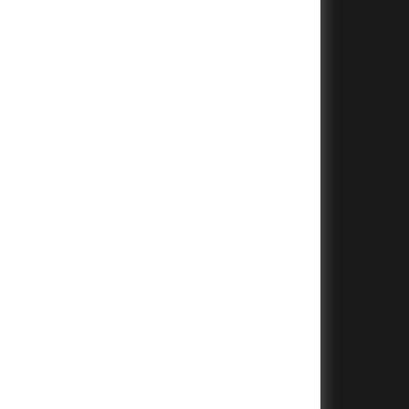
+
+
+
+