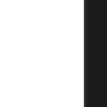
+
+
+
+