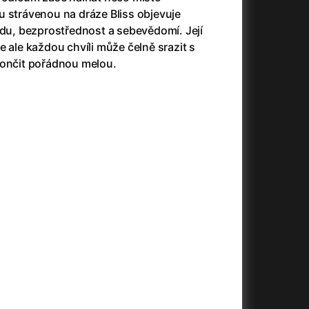
(2023)
Audience | NT Live
(2013)
u strávenou na dráze Bliss objevuje
14)
Avatar
(2009)
, bezprostřednost a sebevědomí. Její
Avatar: Oheň a popel
(2025)
e ale každou chvíli může čelně srazit s
Avatar: The Way of Water
(2022)
končit pořádnou melou.
Až na konec světa
(2024)
)
Až na věky
(2024)
Až přijde kocour
(1963)
Aznavour
(2024)
010)
+
+