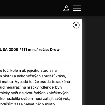
/ USA 2009 / 111 min. / režie: Drew
e točí kolem ubíjejícího studia na
m bistru a nekonečných soutěží krásy,
gidní matka. Vypadá to, že osudu texaského
-
d nenarazí na hráčky roller derby v
mický svět na dvouřadých kolečkových
Asteroid City
(2023)
Jako nezletilá ovšem musí zatajit svůj věk,
Atlas ptáků
(2021)
 rodičům zase nalhat něco místo