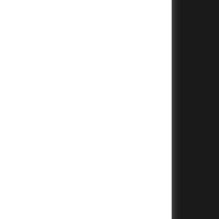
+
+
+
+