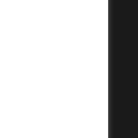
+
+
+
+