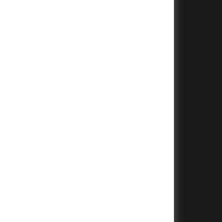
+
+
+
+
+