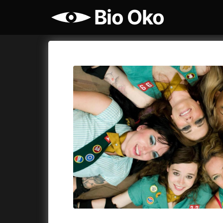
Bio Oko
Katalog filmů
Bio Oko
Cykly a
A
A máme, co jsme chtěli
(2023)
Agenti št
A pak přišla láska...
(2022)
Air: Zro