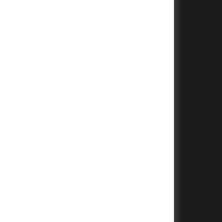
+
+
+
+