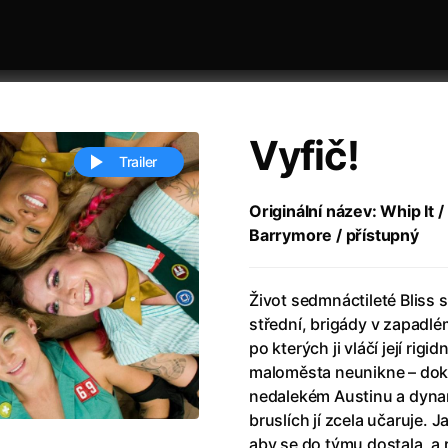
Vyfič!
Trailer
Originální název: Whip It 
Barrymore / přístupný
 festivaly
Řazení dle abecedy
Život sedmnáctileté Bliss s
střední, brigády v zapadlé
po kterých ji vláčí její ri
maloměsta neunikne – doku
nedalekém Austinu a dyna
ěstí
(2024)
Annette
(2021)
bruslích jí zcela učaruje. 
zení legendy
(2023)
Anora
(2024)
aby se do týmu dostala, a