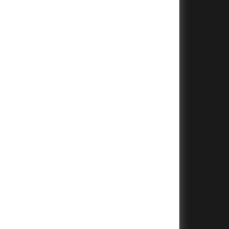
+
+
+
+
+