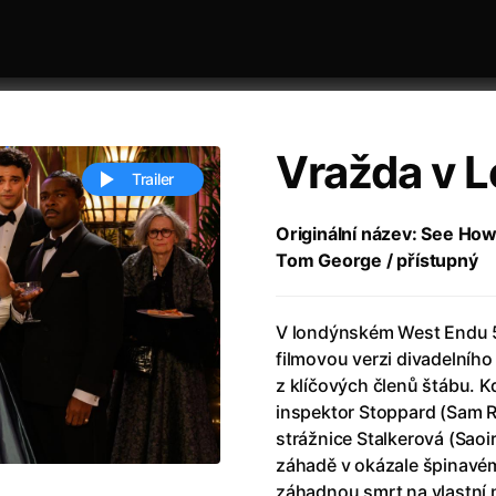
Vražda v 
Trailer
Originální název: See How
Tom George / přístupný
 festivaly
Řazení dle abecedy
V londýnském West Endu 50
filmovou verzi divadelního
z klíčových členů štábu. 
inspektor Stoppard (Sam R
strážnice Stalkerová (Saoi
ěstí
(2024)
Annette
(2021)
záhadě v okázale špinavém
zení legendy
(2023)
Anora
(2024)
záhadnou smrt na vlastní 