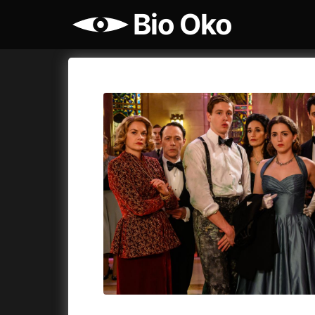
Bio Oko
Katalog filmů
Bio Oko
Cykly a
A
A máme, co jsme chtěli
(2023)
Agenti št
A pak přišla láska...
(2022)
Air: Zro