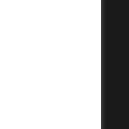
+
+
+
+