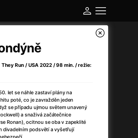
Londýně
 They Run / USA 2022 / 98 min. / režie:
. let se náhle zastaví plány na
 hitu poté, co je zavražděn jeden
Když se případu ujmou světem unavený
-
ockwell) a snaživá začátečnice
rse Ronan), ocitnou se oba v zapeklité
Asteroid City
(2023)
 divadelním podsvětí a vyšetřují
Atlas ptáků
(2021)
nebezpečí.