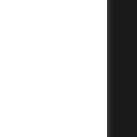
+
+
+
+