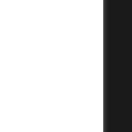
+
+
+
+