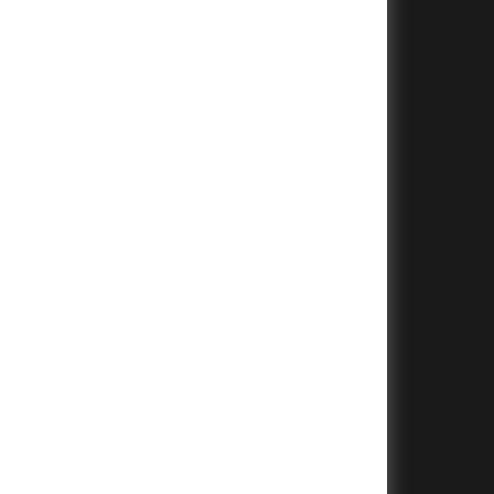
+
+
+
+