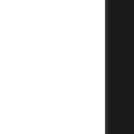
+
+
+
+