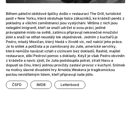
After Party
(2024)
Aftersun
(2022)
Během páteční obědové špičky došlo v restauraci The Grill, turistické
Agent Čuník
(2024)
pasti v New Yorku, která obsluhuje tisíce zákazníků, ke krádeži peněz z
Agenti štěstí
(2024)
pokladny a všichni zaměstnanci jsou vyslýcháni. Většina z nich jsou
nelegální imigranti, kteří se snaží udržet si svou práci, jediné
Air: Zrození legendy
(2023)
právoplatné místo na světě, zatímco připravují nekonečné množství
Ale mami!
(2025)
jídel a snaží se stíhat neustálý tok objednávek. Jedním z kuchařů je
Pedro, mladý Mexičan, který hledá v životě víc, než nabízí jeho práce.
Alemánie
(2023)
Je to snílek a potížista a je zamilovaný do Julie, americké servírky,
Alma a Oskar
(2023)
která nemůže navázat vztah s cizincem bez dokladů. Rashid, majitel
restaurace, slíbí Pedrovi pomoc s doklady. Když je však Pedro obviněn
Alpy
(2011)
z krádeže a navíc zjistí, že Julia podstoupila potrat, ztratí hlavu a
Aluna
(2012)
dopustí se činu, který jednou provždy zastaví provoz v kuchyni. Snímek
na motivy slavné divadelní hry Arnolda
Weskera je tragikomickou
Ambulance
(2022)
poctou neviditelným lidem, kteří připravují naše jídlo.
Amélie z Montmartru
(2001)
Americké psycho
ČSFD
IMDB
(2000)
Letterboxd
Amerikánka
(2024)
Anatomie pádu
(2023)
Annette
(2021)
Anora
(2024)
Ant-Man a Wasp: Quantumania
(2023)
Antonio Sanchez & Birdman
(2014)