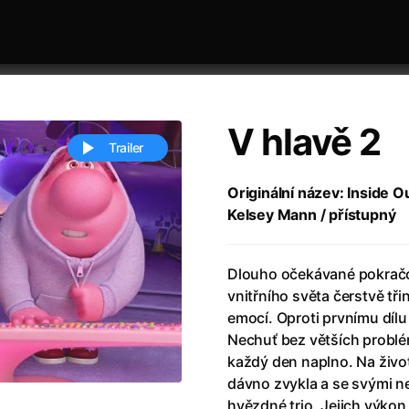
V hlavě 2
Trailer
Originální název: Inside O
Kelsey Mann / přístupný
 festivaly
Řazení dle abecedy
Dlouho očekávané pokračo
vnitřního světa čerstvě tři
emocí. Oproti prvnímu dílu
Nechuť bez větších problém
každý den naplno. Na život
ěstí
(2024)
Annette
(2021)
dávno zvykla a se svými ne
zení legendy
(2023)
Anora
(2024)
hvězdné trio. Jejich výko