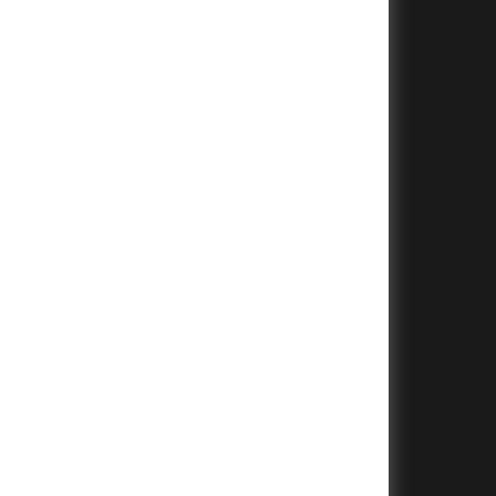
+
+
+
+