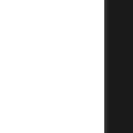
+
+
+
+