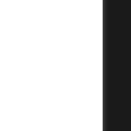
+
+
+
+