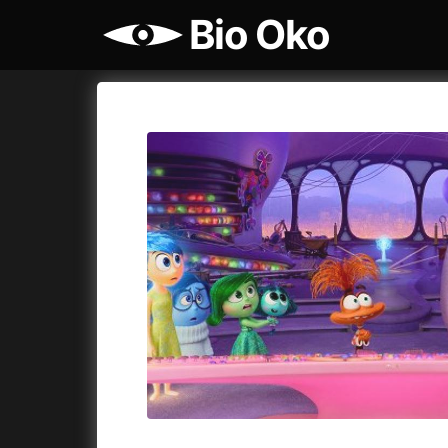
Bio Oko
Katalog filmů
Bio Oko
Cykly a
A
A máme, co jsme chtěli
(2023)
Agenti št
A pak přišla láska...
(2022)
Air: Zro