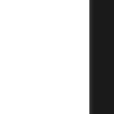
+
+
+
+
+