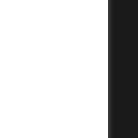
+
+
+
+