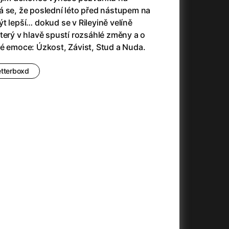
(2023)
Audience | NT Live
(2013)
á se, že poslední léto před nástupem na
14)
Avatar
(2009)
t lepší… dokud se v Rileyině velíně
Avatar: Oheň a popel
(2025)
terý v hlavě spustí rozsáhlé změny a o
Avatar: The Way of Water
(2022)
vé emoce: Úzkost, Závist, Stud a Nuda.
Až na konec světa
(2024)
)
Až na věky
(2024)
etterboxd
Až přijde kocour
(1963)
Aznavour
(2024)
010)
+
+