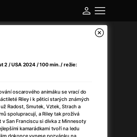
ut 2 / USA 2024 / 100 min. / režie:
vání oscarového animáku se vrací do
náctileté Riley i k pětici starých známých
 už Radost, Smutek, Vztek, Strach a
-
ů spolupracují, a Riley tak prožívá
 v San Franciscu si dívka z Minnesoty
Asteroid City
(2023)
jlepšími kamarádkami tvoří na ledu
Atlas ptáků
(2021)
n jim dokonce vynese pozvánku na