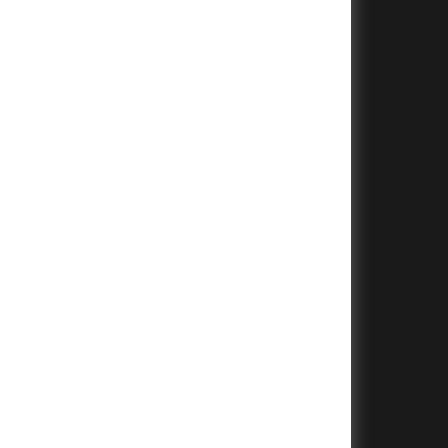
+
+
+
+