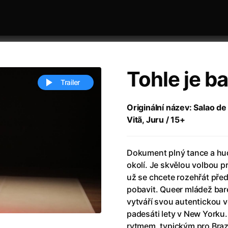
Tohle je b
Trailer
Originální název: Salao de 
Vitã, Juru / 15+
 festivaly
Řazení dle abecedy
Dokument plný tance a hud
okolí. Je skvělou volbou p
už se chcete rozehřát pře
pobavit. Queer mládež bare
vytváří svou autentickou v
ěstí
(2024)
Annette
(2021)
padesáti lety v New Yorku.
zení legendy
(2023)
Anora
(2024)
rytmem, typickým pro Brazíl