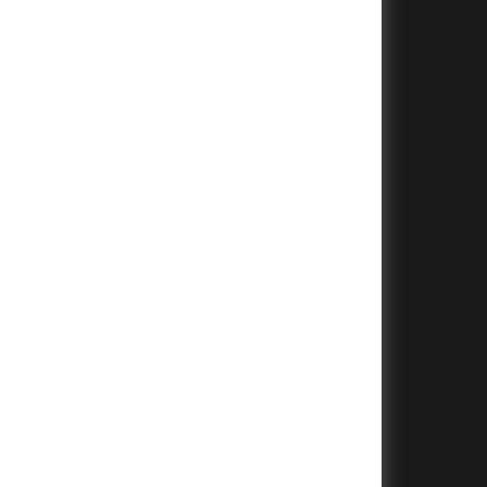
+
+
+
+