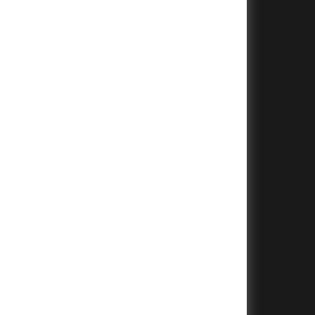
+
+
+
+