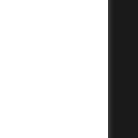
+
+
+
+
+