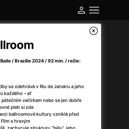
allroom
Baile / Brazílie 2024 / 92 min. / režie:
by se odehrává v Riu de Janeiru a jeho
ro každého – ať
d pátečním večírkem nebo se jen dobře
-
vné pleti si zde
erzi ballroomové kultury vzniklé před
Asteroid City
(2023)
 Film s hravým
Atlas ptáků
(2021)
ii, zachycuje strukturu “bálu”, jeho