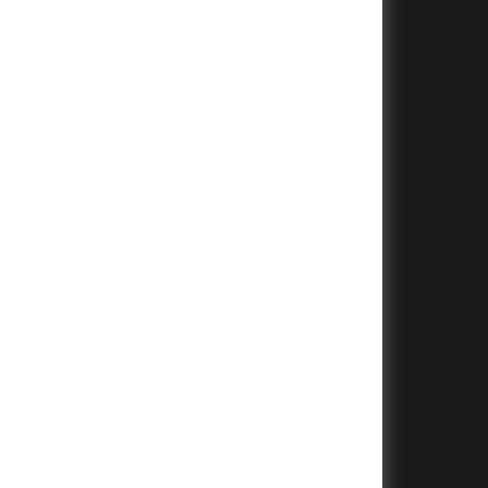
+
+
+
+