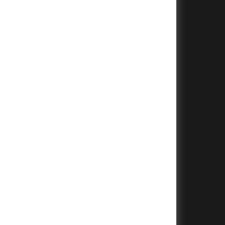
+
+
+
+