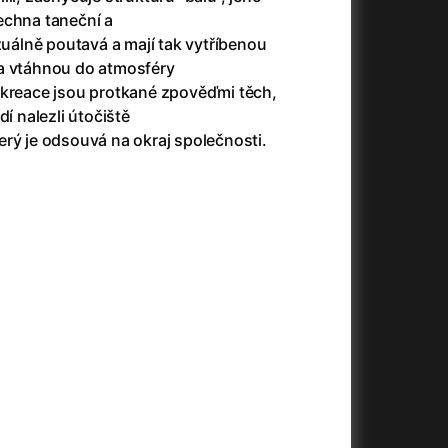
(2023)
Audience | NT Live
(2013)
echna taneční a
14)
Avatar
(2009)
izuálně poutavá a mají tak vytříbenou
Avatar: Oheň a popel
(2025)
a vtáhnou do atmosféry
Avatar: The Way of Water
(2022)
 kreace jsou protkané zpověďmi těch,
Až na konec světa
(2024)
dí nalezli útočiště
)
Až na věky
(2024)
rý je odsouvá na okraj společnosti.
Až přijde kocour
(1963)
Aznavour
(2024)
010)
+
+