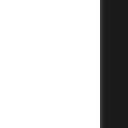
+
+
+
+