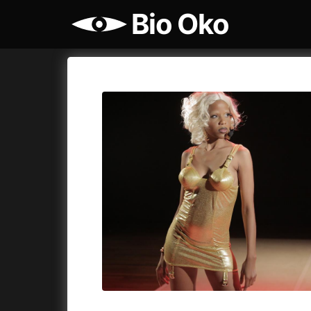
Bio Oko
Katalog filmů
Bio Oko
Cykly a
A
A máme, co jsme chtěli
(2023)
Agenti št
A pak přišla láska...
(2022)
Air: Zro