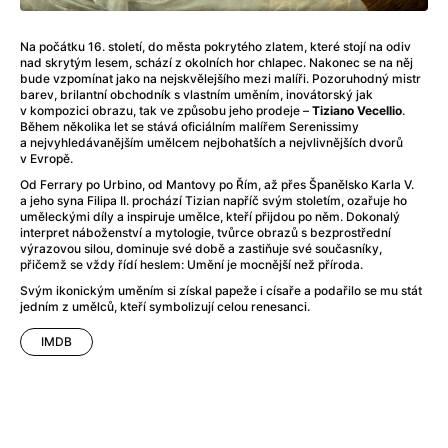
After Party
(2024)
Aftersun
(2022)
Na počátku 16. století, do města pokrytého zlatem, které stojí na odiv
Agent Čuník
(2024)
nad skrytým lesem, schází z okolních hor chlapec. Nakonec se na něj
Agenti štěstí
(2024)
bude vzpomínat jako na nejskvělejšího mezi malíři. Pozoruhodný mistr
barev, brilantní obchodník s vlastním uměním, inovátorský jak
Air: Zrození legendy
(2023)
v kompozici obrazu, tak ve způsobu jeho prodeje –
Tiziano Vecellio
.
Ale mami!
(2025)
Během několika let se stává oficiálním malířem Serenissimy
a nejvyhledávanějším umělcem nejbohatších a nejvlivnějších dvorů
Alemánie
(2023)
v Evropě.
Alma a Oskar
(2023)
Od Ferrary po Urbino, od Mantovy po Řím, až přes Španělsko Karla V.
Alpy
(2011)
a jeho syna Filipa II. prochází Tizian napříč svým stoletím, ozařuje ho
uměleckými díly a inspiruje umělce, kteří přijdou po něm. Dokonalý
Aluna
(2012)
interpret náboženství a mytologie, tvůrce obrazů s bezprostřední
Ambulance
(2022)
výrazovou silou, dominuje své době a zastiňuje své současníky,
přičemž se vždy řídí heslem: Umění je mocnější než příroda.
Amélie z Montmartru
(2001)
Americké psycho
(2000)
Svým ikonickým uměním si získal papeže i císaře a podařilo se mu stát
jedním z umělců, kteří symbolizují celou renesanci.
Amerikánka
(2024)
Anatomie pádu
(2023)
IMDB
Annette
(2021)
Anora
(2024)
Ant-Man a Wasp: Quantumania
(2023)
Antonio Sanchez & Birdman
(2014)