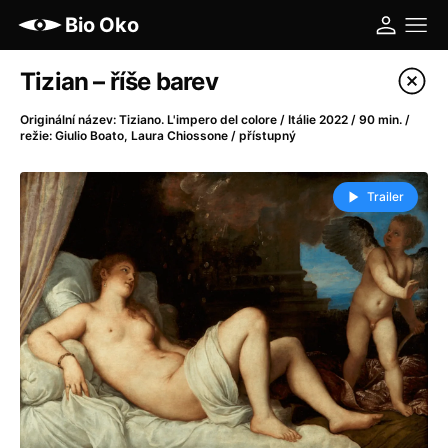
Bio Oko
Katalog filmů
Tizian – říše barev
Filtrovat program
Originální název: Tiziano. L'impero del colore / Itálie 2022 / 90 min. /
režie: Giulio Boato, Laura Chiossone / přístupný
A
-
Trailer
A máme, co jsme chtěli
(2023)
A pak přišla láska...
(2022)
Aalto: Architektura emocí
(2020)
ABBA: The Movie - Fan Event
(1977)
Ada
(2021)
Adam Ondra: Posunout hranice
(2022)
Addamsova rodina 2
(2021)
AeroPress Movie
(2018)
Africká jízda
(2022)