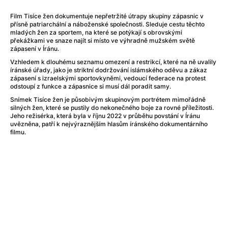
After Party
(2024)
Aftersun
(2022)
Film Tisíce žen dokumentuje nepřetržité útrapy skupiny zápasnic v
přísně patriarchální a náboženské společnosti. Sleduje cestu těchto
Agent Čuník
(2024)
mladých žen za sportem, na které se potýkají s obrovskými
Agenti štěstí
(2024)
překážkami ve snaze najít si místo ve výhradně mužském světě
zápasení v Íránu.
Air: Zrození legendy
(2023)
Vzhledem k dlouhému seznamu omezení a restrikcí, které na ně uvalily
Ale mami!
(2025)
íránské úřady, jako je striktní dodržování islámského oděvu a zákaz
Alemánie
(2023)
zápasení s izraelskými sportovkyněmi, vedoucí federace na protest
odstoupí z funkce a zápasnice si musí dál poradit samy.
Alma a Oskar
(2023)
Alpy
(2011)
Snímek Tisíce žen je působivým skupinovým portrétem mimořádně
silných žen, které se pustily do nekonečného boje za rovné příležitosti.
Aluna
(2012)
Jeho režisérka, která byla v říjnu 2022 v průběhu povstání v Íránu
Ambulance
(2022)
uvězněna, patří k nejvýraznějším hlasům íránského dokumentárního
filmu.
Amélie z Montmartru
(2001)
Americké psycho
(2000)
Amerikánka
(2024)
Anatomie pádu
(2023)
Annette
(2021)
Anora
(2024)
Ant-Man a Wasp: Quantumania
(2023)
Antonio Sanchez & Birdman
(2014)