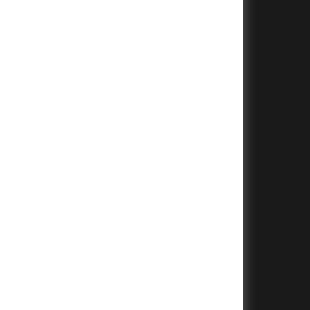
+
+
+
+