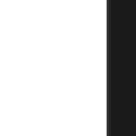
+
+
+
+
+