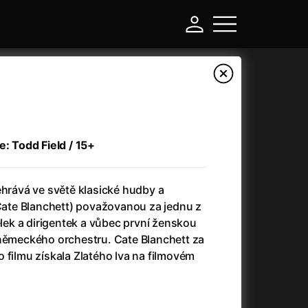
e: Todd Field / 15+
hrává ve světě klasické hudby a
(Cate Blanchett) považovanou za jednu z
elek a dirigentek a vůbec první ženskou
 německého orchestru. Cate Blanchett za
-
 filmu získala Zlatého lva na filmovém
Asteroid City
(2023)
Atlas ptáků
(2021)