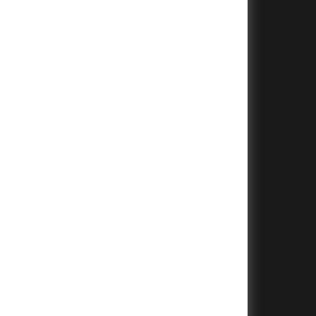
+
+
+
+