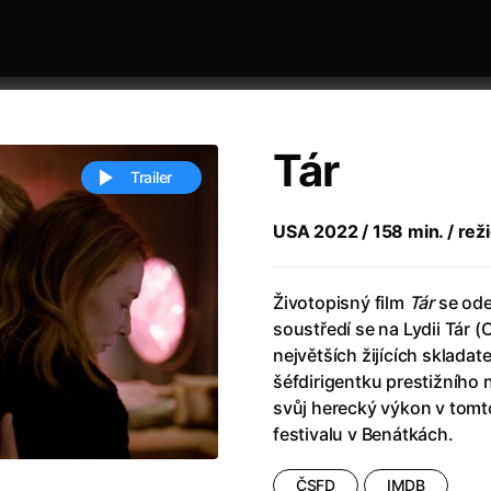
Tár
Trailer
USA 2022 / 158 min. / reži
 festivaly
Řazení dle abecedy
Životopisný film
Tár
se ode
soustředí se na Lydii Tár 
největších žijících skladat
šéfdirigentku prestižního
svůj herecký výkon v tomto
festivalu v Benátkách.
ěstí
(2024)
Annette
(2021)
zení legendy
(2023)
Anora
(2024)
ČSFD
IMDB