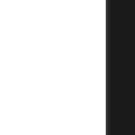
+
+
+
+