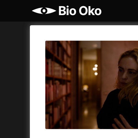
Bio Oko
Katalog filmů
Bio Oko
Cykly a
A
A máme, co jsme chtěli
(2023)
Agenti št
A pak přišla láska...
(2022)
Air: Zro