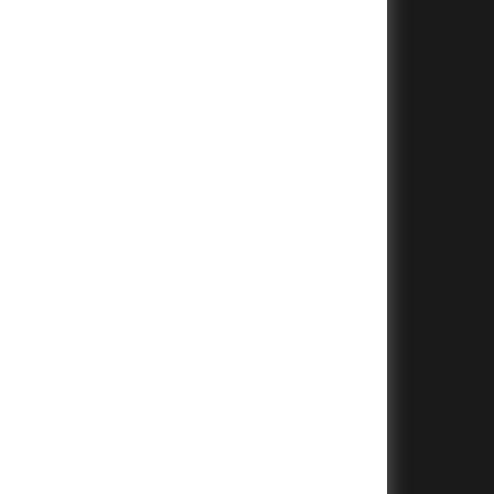
+
+
+
+