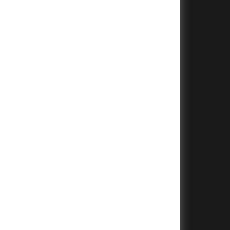
+
+
+
+