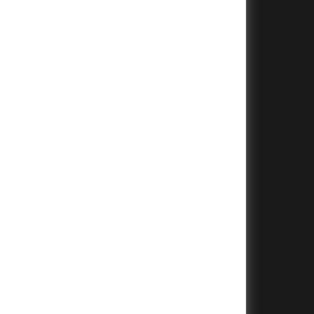
+
+
+
+