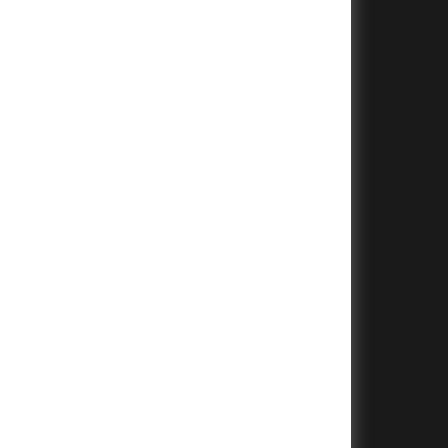
+
+
+
+