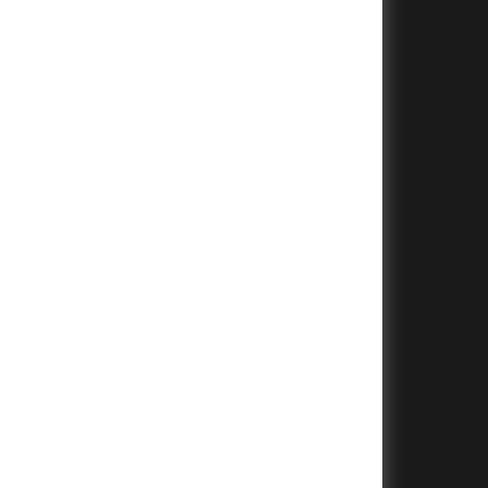
+
+
+
+