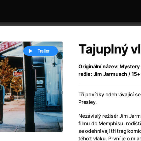
Tajuplný v
Trailer
Originální název: Mystery 
režie: Jim Jarmusch / 15+
 festivaly
Řazení dle abecedy
Tři povídky odehrávající se
Presley.
Nezávislý režisér Jim Jarm
filmu do Memphisu, rodišt
ěstí
(2024)
Annette
(2021)
se odehrávají tři tragikom
zení legendy
(2023)
Anora
(2024)
téhož vlaku. První je o m