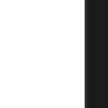
+
+
+
+
+