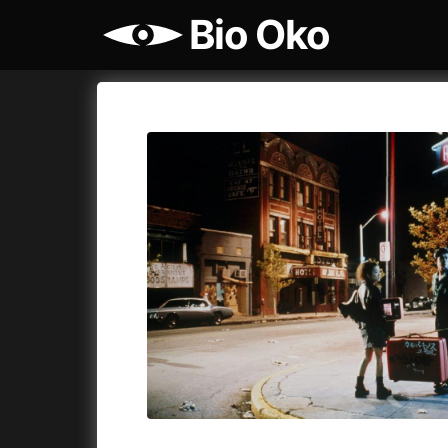
Bio Oko
Katalog filmů
Bio Oko
Cykly a
A
A máme, co jsme chtěli
(2023)
Agenti št
A pak přišla láska...
(2022)
Air: Zro