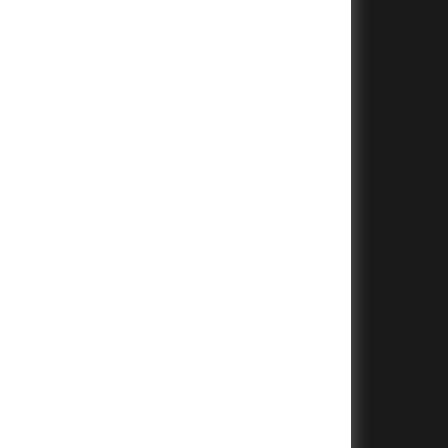
+
+
+
+