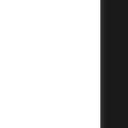
+
+
+
+