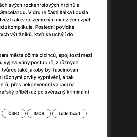
(2023)
Audience | NT Live
(2013)
ách svých rockenrolových hrdinů a
14)
Avatar
(2009)
Gracelandu. V druhé části Italka Lousia
Avatar: Oheň a popel
(2025)
 odvézt rakev se zemřelým manželem zpět
Avatar: The Way of Water
(2022)
ud zkomplikuje. Poslední povídka
Až na konec světa
(2024)
ch výtržníků, kteří se uchýlí do
)
Až na věky
(2024)
Až přijde kocour
(1963)
zení města očima cizinců, spojitosti mezi
Aznavour
(2024)
ou vyjevovány postupně, z různých
010)
 tvůrce také jakoby byl fascinován
i různými prvky vyprávění, a tak
ánrů, přes nekonvenční variaci na
ařský příběh až po svérázný kriminální
+
ČSFD
IMDB
Letterboxd
+