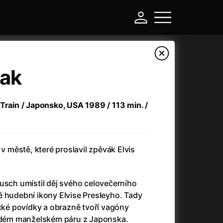
lak
Train / Japonsko, USA 1989 / 113 min. /
 v městě, které proslavil zpěvák Elvis
-
usch umístil děj svého celovečerního
ě hudební ikony Elvise Presleyho. Tady
Asteroid City
(2023)
ické povídky a obrazně tvoří vagóny
Atlas ptáků
(2021)
ladém manželském páru z Japonska.