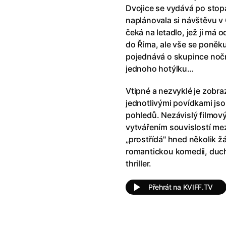
!
(2025)
Ant-Man a Wasp: Quantumania
Dvojice se vydává po stop
e
(2023)
Antonio Sanchez & Birdman
(20
naplánovala si návštěvu v 
skar
(2023)
Apokalypsa: Final Cut
(1979)
čeká na letadlo, jež ji má
1)
Appofeniacs
(2025)
do Říma, ale vše se poněk
012)
Architekt
(2025)
pojednává o skupince noční
ce
(2022)
Architektura ČSSR 58–89
(2024
jednoho hotýlku…
 Montmartru
(2001)
Arco
(2025)
Vtipné a nezvyklé je zobra
é psycho
(2000)
Argylle: Tajný agent
(2024)
jednotlivými povídkami js
nka
(2024)
Arrietty ze světa půjčovníčků
(2
pohledů. Nezávislý filmový
e pádu
(2023)
Arvéd
(2022)
vytvářením souvislostí mez
„prostřídá" hned několik ž
romantickou komedii, duch
thriller.
Přehrát na KVIFF.TV