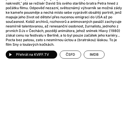
After Party
(2024)
nakreslit,“ ptá se režisér David Sís svého staršího bratra Petra hned z
Aftersun
(2022)
počátku filmu. Odpověď nezazní, světoznámý výtvarník se možná zády
ke kameře pousměje a nechá místo sebe vyprávět obsáhlý portrét, jenž
Agent Čuník
(2024)
mapuje jeho život od dětství přes nucenou emigraci do USA až po
Agenti štěstí
(2024)
současnost. Koláž archivů, rozhovorů a animovaných pasáží zachycuje
nesmírně talentovanou, až renesanční osobnost, žurnalistu, jednoho z
Air: Zrození legendy
(2023)
prvních DJs v Čechách, později animátora, jehož snímek Hlavy (1980)
Ale mami!
(2025)
získal cenu na festivalu v Berlíně, a to byl pouze začátek jeho kariéry…
Pocta bez patosu, zato s nesmírnou úctou a (bratrskou) láskou. To je
Alemánie
(2023)
film Sny o toulavých kočkách.
Alma a Oskar
(2023)
Přehrát na KVIFF.TV
ČSFD
IMDB
Alpy
(2011)
Aluna
(2012)
Ambulance
(2022)
Amélie z Montmartru
(2001)
Americké psycho
(2000)
Amerikánka
(2024)
Anatomie pádu
(2023)
Annette
(2021)
Anora
(2024)
Ant-Man a Wasp: Quantumania
(2023)
Antonio Sanchez & Birdman
(2014)