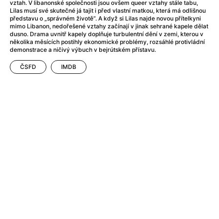
After Party
(2024)
vztah. V libanonské společnosti jsou ovšem queer vztahy stále tabu,
Lilas musí své skutečné já tajit i před vlastní matkou, která má odlišnou
Aftersun
(2022)
představu o „správném životě“. A když si Lilas najde novou přítelkyni
Agent Čuník
(2024)
mimo Libanon, nedořešené vztahy začínají v jinak sehrané kapele dělat
dusno. Drama uvnitř kapely doplňuje turbulentní dění v zemi, kterou v
Agenti štěstí
(2024)
několika měsících postihly ekonomické problémy, rozsáhlé protivládní
Air: Zrození legendy
(2023)
demonstrace a ničivý výbuch v bejrútském přístavu.
Ale mami!
(2025)
ČSFD
IMDB
Alemánie
(2023)
Alma a Oskar
(2023)
Alpy
(2011)
Aluna
(2012)
Ambulance
(2022)
Amélie z Montmartru
(2001)
Americké psycho
(2000)
Amerikánka
(2024)
Anatomie pádu
(2023)
Annette
(2021)
Anora
(2024)
Ant-Man a Wasp: Quantumania
(2023)
Antonio Sanchez & Birdman
(2014)