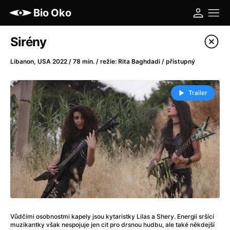
Bio Oko
Katalog filmů
Sirény
Filtrovat program
Libanon, USA 2022 / 78 min. / režie: Rita Baghdadi / přístupný
A
-
Trailer
A máme, co jsme chtěli
(2023)
A pak přišla láska...
(2022)
Aalto: Architektura emocí
(2020)
ABBA: The Movie - Fan Event
(1977)
Ada
(2021)
Adam Ondra: Posunout hranice
(2022)
Addamsova rodina 2
(2021)
AeroPress Movie
(2018)
Vůdčími osobnostmi kapely jsou kytaristky Lilas a Shery. Energií sršící
Africká jízda
(2022)
muzikantky však nespojuje jen cit pro drsnou hudbu, ale také někdejší