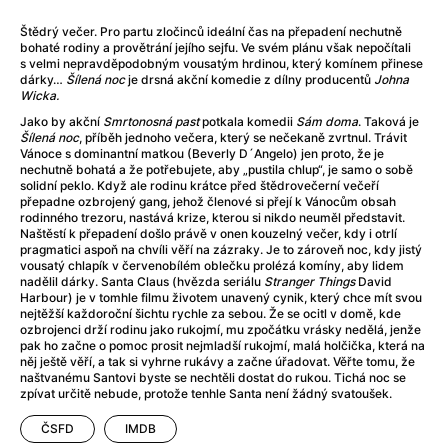
After Party
(2024)
Aftersun
(2022)
Štědrý večer. Pro partu zločinců ideální čas na přepadení nechutně
bohaté rodiny a provětrání jejího sejfu. Ve svém plánu však nepočítali
Agent Čuník
(2024)
s velmi nepravděpodobným vousatým hrdinou, který komínem přinese
Agenti štěstí
(2024)
dárky…
Šílená noc
je drsná akční komedie z dílny producentů
Johna
Wicka.
Air: Zrození legendy
(2023)
Ale mami!
(2025)
Jako by akční
Smrtonosná past
potkala komedii
Sám doma
. Taková je
Šílená noc
, příběh jednoho večera, který se nečekaně zvrtnul. Trávit
Alemánie
(2023)
Vánoce s dominantní matkou (Beverly D´Angelo) jen proto, že je
Alma a Oskar
(2023)
nechutně bohatá a že potřebujete, aby „pustila chlup“, je samo o sobě
solidní peklo. Když ale rodinu krátce před štědrovečerní večeří
Alpy
(2011)
přepadne ozbrojený gang, jehož členové si přejí k Vánocům obsah
Aluna
(2012)
rodinného trezoru, nastává krize, kterou si nikdo neuměl představit.
Naštěstí k přepadení došlo právě v onen kouzelný večer, kdy i otrlí
Ambulance
(2022)
pragmatici aspoň na chvíli věří na zázraky. Je to zároveň noc, kdy jistý
Amélie z Montmartru
(2001)
vousatý chlapík v červenobílém oblečku prolézá komíny, aby lidem
nadělil dárky. Santa Claus (hvězda seriálu
Stranger Things
David
Americké psycho
(2000)
Harbour) je v tomhle filmu životem unavený cynik, který chce mít svou
Amerikánka
(2024)
nejtěžší každoroční šichtu rychle za sebou. Že se ocitl v domě, kde
ozbrojenci drží rodinu jako rukojmí, mu zpočátku vrásky nedělá, jenže
Anatomie pádu
(2023)
pak ho začne o pomoc prosit nejmladší rukojmí, malá holčička, která na
Annette
(2021)
něj ještě věří, a tak si vyhrne rukávy a začne úřadovat. Věřte tomu, že
naštvanému Santovi byste se nechtěli dostat do rukou. Tichá noc se
Anora
(2024)
zpívat určitě nebude, protože tenhle Santa není žádný svatoušek.
Ant-Man a Wasp: Quantumania
(2023)
ČSFD
IMDB
Antonio Sanchez & Birdman
(2014)