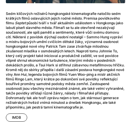
After Party
(2024)
Aftersun
(2022)
Sedm klíčových režisérů hongkongské kinematografie natočilo sedm
Agent Čuník
(2024)
krátkých filmů oslavujících jejich rodné město. Premisa povídkového
Agenti štěstí
(2024)
filmu
Septet
působí tváří v tvář aktuálním událostem v Hongkongu jako
labutí píseň slavného města. Filmaři se tu ale otevřeně nezabývají
Air: Zrození legendy
(2023)
současností, ale spíš pamětí a sentimenty, které vůči svému domovu
Ale mami!
(2025)
cítí. Některé z povídek dýchají osobní nostalgií – Sammo Hung vypráví
o mistru bojových umění cvičícím dětské žáky, významná osobnost
Alemánie
(2023)
hongkongské nové vlny Patrick Tam zase ztvárňuje milostnou
Alma a Oskar
(2023)
zkušenost mladíka v osmdesátých letech. Naproti tomu Johnnie To,
který celý projekt také inicioval a produkčně zaštítil, ve své povídce
Alpy
(2011)
vtipně shrnul ekonomické turbulence, kterými město v posledních
Aluna
(2012)
dekádách prošlo, a Tsui Hark si střihnul zábavnou metafilmovou hříčku.
Kromě něj do sbírky přispěla i další zásadní postava hongkongské nové
Ambulance
(2022)
vlny Ann Hui, legenda bojových filmů Yuen Woo-ping a mistr akčních
Amélie z Montmartru
(2001)
filmů Ringo Lam, který krátce po dokončení své povídky reflektující
bouřlivé proměny samotné podoby města zemřel. Zastoupené
Americké psycho
(2000)
osobnosti jsou všechny mezinárodně známé, ale také velmi vyhraněné,
Amerikánka
(2024)
takže povídky střídají různé žánry, nálady i filmařské přístupy.
Dohromady tak ale tvoří zprávu nejen o tom, jak stárnoucí generace
Anatomie pádu
(2023)
režisérských hvězd vnímá minulost a dnešek Hongkongu, ale také
Annette
(2021)
připomínku, jak pestrá tamní kinematografie je.
Anora
(2024)
IMDB
Ant-Man a Wasp: Quantumania
(2023)
Antonio Sanchez & Birdman
(2014)