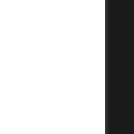
+
+
+
+