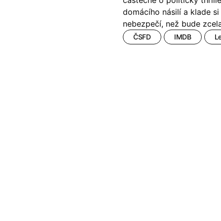
částečně o politický thril
!
(2025)
Ant-Man a Wasp: Quantumania
domácího násilí a klade s
e
(2023)
Antonio Sanchez & Birdman
(20
nebezpečí, než bude zcel
skar
(2023)
Apokalypsa: Final Cut
(1979)
ČSFD
IMDB
L
1)
Appofeniacs
(2025)
012)
Architekt
(2025)
ce
(2022)
Architektura ČSSR 58–89
(2024
 Montmartru
(2001)
Arco
(2025)
é psycho
(2000)
Argylle: Tajný agent
(2024)
nka
(2024)
Arrietty ze světa půjčovníčků
(2
e pádu
(2023)
Arvéd
(2022)