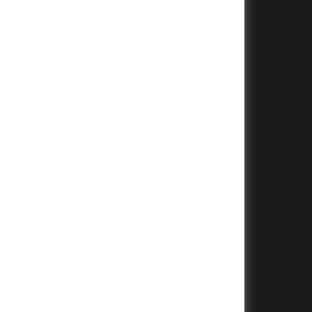
+
+
+
+