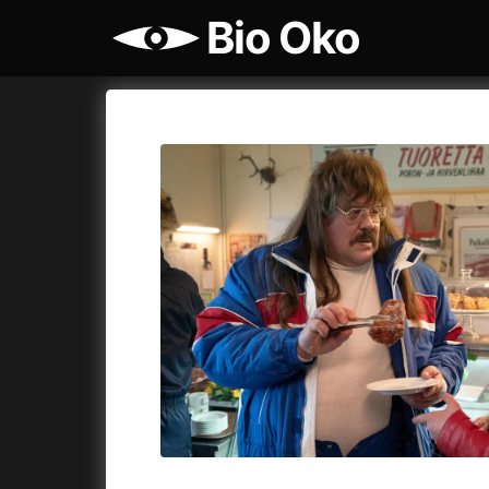
Bio Oko
Katalog filmů
Bio Oko
Cykly a
A
A máme, co jsme chtěli
(2023)
Agenti št
A pak přišla láska...
(2022)
Air: Zro