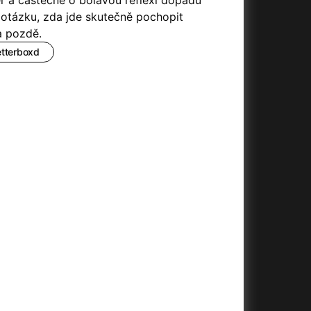
ler a částečně o bolavou reflexi dopadů
(2023)
Audience | NT Live
(2013)
i otázku, zda jde skutečně pochopit
14)
Avatar
(2009)
a pozdě.
Avatar: Oheň a popel
(2025)
etterboxd
Avatar: The Way of Water
(2022)
Až na konec světa
(2024)
)
Až na věky
(2024)
Až přijde kocour
(1963)
Aznavour
(2024)
010)
+
+