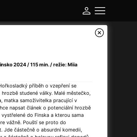
insko 2024 / 115 min. / režie: Miia
Hořkosladký příběh o vzepření se
hrozbě studené války. Malé městečko,
na, matka samoživitelka pracující v
-
chce napsat článek o potenciální hrozbě
 vystřelené do Finska a kterou sama
ere vážně. Pouští se proto do
Asteroid City
(2023)
st. Jde částečně o absurdní komedii,
Atlas ptáků
(2021)