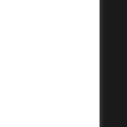
+
+
+
+