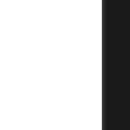
+
+
+
+