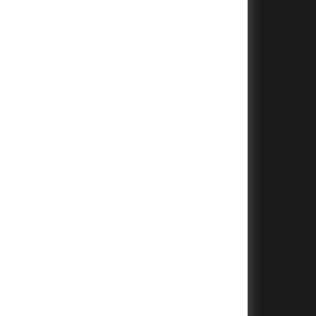
+
+
+
+