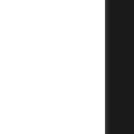
+
+
+
+
+