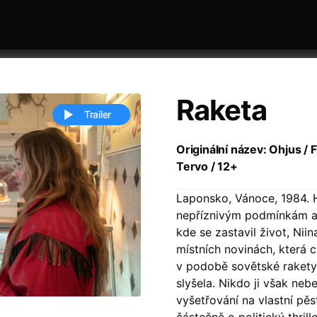
Raketa
Trailer
Originální název: Ohjus / F
Tervo / 12+
 festivaly
Řazení dle abecedy
Laponsko, Vánoce, 1984. 
nepříznivým podmínkám a 
kde se zastavil život, Nii
místních novinách, která 
v podobě sovětské rakety
slyšela. Nikdo ji však neb
ěstí
(2024)
Annette
(2021)
vyšetřování na vlastní pě
zení legendy
(2023)
Anora
(2024)