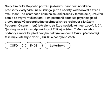
After Party
(2024)
Aftersun
(2022)
Nový film Erika Poppeho portrétuje děsivou osobnost norského
předsedy vlády Vidkuna Quislinga, jenž s nacisty kolaboroval a zradil
Agent Čuník
(2024)
svou vlast. Teď osamocen čeká na soudní proces v temné cele, uzavřen
Agenti štěstí
(2024)
pouze se svými myšlenkami. Film postupně odhaluje psychologické
vrstvy mrazivě pozoruhodné osobnosti skrze rozhovor s knězem
Air: Zrození legendy
(2023)
Pederem Olsenem, jenž bývalého strážce nacistické moci zpovídá. Cítí
Ale mami!
(2025)
Quisling za své činy odpovědnost? Tíží jej svědomí? Mění se jeho
hodnoty a morálka před nevyhnutelným koncem? Tvůrci předkládají
Alemánie
(2023)
fascinující otázky o dobru, zlu, lži a pochybnostech.
Alma a Oskar
(2023)
ČSFD
IMDB
Letterboxd
Alpy
(2011)
Aluna
(2012)
Ambulance
(2022)
Amélie z Montmartru
(2001)
Americké psycho
(2000)
Amerikánka
(2024)
Anatomie pádu
(2023)
Annette
(2021)
Anora
(2024)
Ant-Man a Wasp: Quantumania
(2023)
Antonio Sanchez & Birdman
(2014)