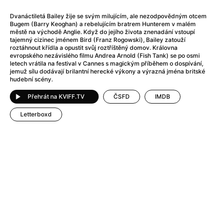
After Party
(2024)
Aftersun
(2022)
Dvanáctiletá Bailey žije se svým milujícím, ale nezodpovědným otcem
Bugem (Barry Keoghan) a rebelujícím bratrem Hunterem v malém
Agent Čuník
(2024)
městě na východě Anglie. Když do jejího života znenadání vstoupí
Agenti štěstí
(2024)
tajemný cizinec jménem Bird (Franz Rogowski), Bailey zatouží
roztáhnout křídla a opustit svůj roztříštěný domov. Královna
Air: Zrození legendy
(2023)
evropského nezávislého filmu Andrea Arnold (Fish Tank) se po osmi
Ale mami!
(2025)
letech vrátila na festival v Cannes s magickým příběhem o dospívání,
jemuž sílu dodávají brilantní herecké výkony a výrazná jména britské
Alemánie
(2023)
hudební scény.
Alma a Oskar
(2023)
Alpy
(2011)
Přehrát na KVIFF.TV
ČSFD
IMDB
Aluna
(2012)
Letterboxd
Ambulance
(2022)
Amélie z Montmartru
(2001)
Americké psycho
(2000)
Amerikánka
(2024)
Anatomie pádu
(2023)
Annette
(2021)
Anora
(2024)
Ant-Man a Wasp: Quantumania
(2023)
Antonio Sanchez & Birdman
(2014)