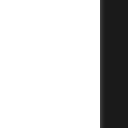
+
+
+
+