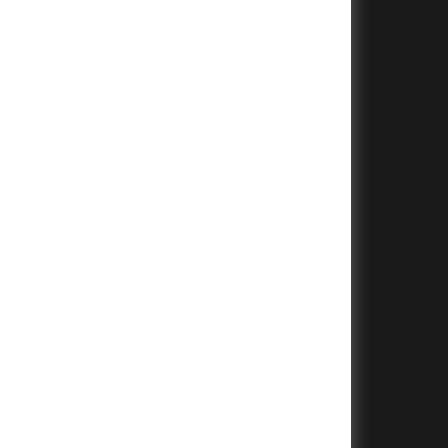
+
+
+
+