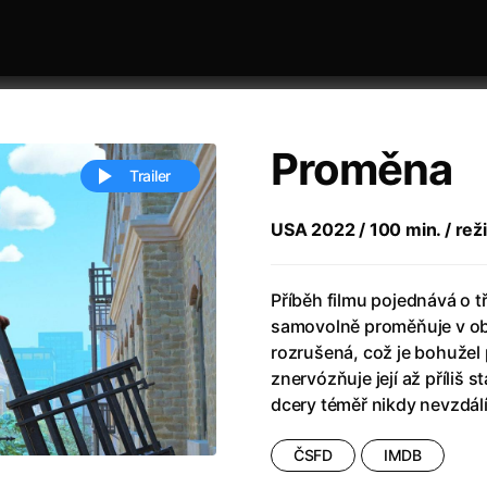
Proměna
Trailer
USA 2022 / 100 min. / rež
 festivaly
Řazení dle abecedy
Příběh filmu pojednává o tř
samovolně proměňuje v obří
rozrušená, což je bohužel 
znervózňuje její až příliš 
dcery téměř nikdy nevzdálí
ěstí
(2024)
Annette
(2021)
ČSFD
IMDB
zení legendy
(2023)
Anora
(2024)