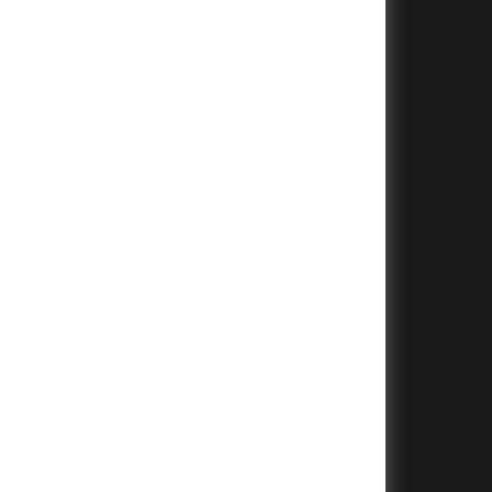
+
+
+
+