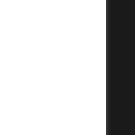
+
+
+
+