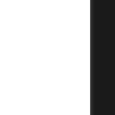
+
+
+
+
+