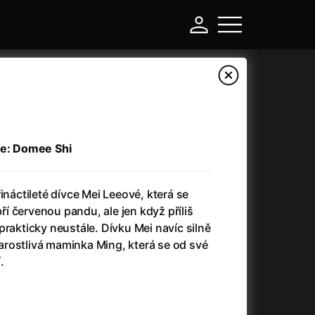
ie: Domee Shi
ináctileté dívce Mei Leeové, která se
 červenou pandu, ale jen když příliš
prakticky neustále. Dívku Mei navíc silně
starostlivá maminka Ming, která se od své
-
.
Asteroid City
(2023)
Atlas ptáků
(2021)