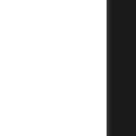
+
+
+
+