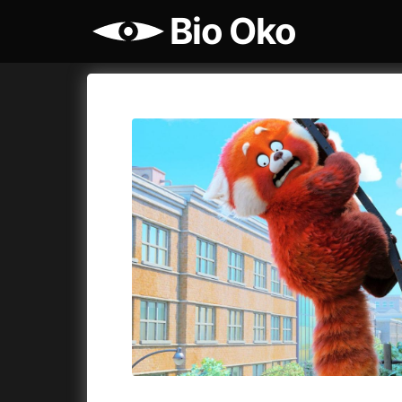
Bio Oko
Katalog filmů
Bio Oko
Cykly a
A
A máme, co jsme chtěli
(2023)
Agenti št
A pak přišla láska...
(2022)
Air: Zro