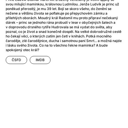
After Party
(2024)
svou milující maminkou, královnou Ludmilou. Jenže Ludvík je princ už
Aftersun
(2022)
poněkud přerostlý, je mu 39 let. Bojí se skoro všeho, do ženění se
nežene a většinu života se poflakuje po přepychovém zámku a
Agent Čuník
(2024)
přilehlých oborách. Moudrý král Radomil mu proto připraví nečekaný
Agenti štěstí
(2024)
dárek – princ se jednoho rána probudí v lese v obyčejných šatech a
v doprovodu drsného rytíře Hudrovala se má vydat do světa, aby
Air: Zrození legendy
(2023)
poznal, co je život a snad konečně dospěl. Na velké dobrodružné cestě
Ale mami!
(2025)
ho čekají věci, o kterých zatím jen četl v knihách. Potká mocného
čaroděje, zlé čarodějnice, ducha i samotnou paní Smrt... a možná najde
Alemánie
(2023)
i lásku svého života. Co na to všechno řekne maminka? A bude
Alma a Oskar
(2023)
spokojený otec král?
Alpy
(2011)
ČSFD
IMDB
Aluna
(2012)
Ambulance
(2022)
Amélie z Montmartru
(2001)
Americké psycho
(2000)
Amerikánka
(2024)
Anatomie pádu
(2023)
Annette
(2021)
Anora
(2024)
Ant-Man a Wasp: Quantumania
(2023)
Antonio Sanchez & Birdman
(2014)