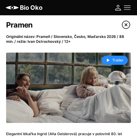
Bio Oko
Katalog filmů
Pramen
Filtrovat program
Originální název: Prameň / Slovensko, Česko, Maďarsko 2026 / 88
min. / režie: Ivan Ostrochovský / 12+
A
-
Trailer
A máme, co jsme chtěli
(2023)
A pak přišla láska...
(2022)
Aalto: Architektura emocí
(2020)
ABBA: The Movie - Fan Event
(1977)
Ada
(2021)
Adam Ondra: Posunout hranice
(2022)
Addamsova rodina 2
(2021)
AeroPress Movie
(2018)
Africká jízda
(2022)
Elegantní lékařka Ingrid (Aňa Geislerová) pracuje v polovině 80. let