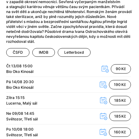
After Party
(2024)
v zapadlé okresní nemocnici. Sevřená vyčerpaným manželstvím
a stagnující kariérou věnuje většinu času svým pacientkám. Přivádí
Aftersun
(2022)
na svět děti a ukončuje nechtěná těhotenství. Romským ženám provádí
Agent Čuník
(2024)
také sterilizace, aniž by plně rozuměly jejich důsledkům. Nové
přátelství s mladou a bezprostřední sanitářkou Agátou přiměje Ingrid
Agenti štěstí
(2024)
vidět věci v jiném světle. Začne zpochybňovat pravidla, která dosud
Air: Zrození legendy
(2023)
netečně dodržovala? Působivé drama Ivana Ostrochovského otevírá
nevyřešenou kapitolu československých dějin, kdy o možnosti mít děti
Ale mami!
(2025)
rozhodoval stát.
Alemánie
(2023)
ČSFD
IMDB
Letterboxd
Alma a Oskar
(2023)
Alpy
(2011)
Čt 13/08
15:00
Aluna
(2012)
90 Kč
Bio Oko
Kinosál
Ambulance
(2022)
Pá 14/08
20:30
Amélie z Montmartru
(2001)
190 Kč
Bio Oko
Kinosál
Americké psycho
(2000)
Amerikánka
(2024)
Zítra
15:15
185 Kč
Lucerna
Malý sál
Anatomie pádu
(2023)
Annette
(2021)
Ne 09/08
14:45
185 Kč
Světozor
Třetí sál
Anora
(2024)
Ant-Man a Wasp: Quantumania
(2023)
Po 10/08
18:00
160 Kč
Antonio Sanchez & Birdman
(2014)
Světozor
Třetí sál