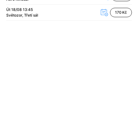
Út 18/08
13:45
170 Kč
Světozor
Třetí sál
B
+
C
+
Č
+
D
+
Ď
+