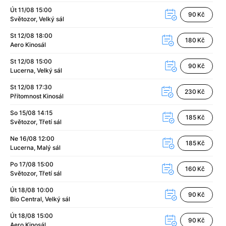
Apokalypsa: Final Cut
(1979)
Út 11/08
15:00
90 Kč
Appofeniacs
(2025)
Světozor
Velký sál
Architekt
(2025)
St 12/08
18:00
180 Kč
Architektura ČSSR 58–89
(2024)
Aero
Kinosál
Arco
(2025)
St 12/08
15:00
Argylle: Tajný agent
(2024)
90 Kč
Lucerna
Velký sál
Arrietty ze světa půjčovníčků
(2010)
St 12/08
17:30
Arvéd
(2022)
230 Kč
Přítomnost
Kinosál
Asteroid City
(2023)
So 15/08
14:15
Atlas ptáků
(2021)
185 Kč
Světozor
Třetí sál
Audience | NT Live
(2013)
Avatar
(2009)
Ne 16/08
12:00
185 Kč
Lucerna
Malý sál
Avatar: Oheň a popel
(2025)
Avatar: The Way of Water
(2022)
Po 17/08
15:00
160 Kč
Světozor
Třetí sál
Až na konec světa
(2024)
Až na věky
(2024)
Út 18/08
10:00
90 Kč
Až přijde kocour
(1963)
Bio Central
Velký sál
Aznavour
(2024)
Út 18/08
15:00
90 Kč
Aero
Kinosál