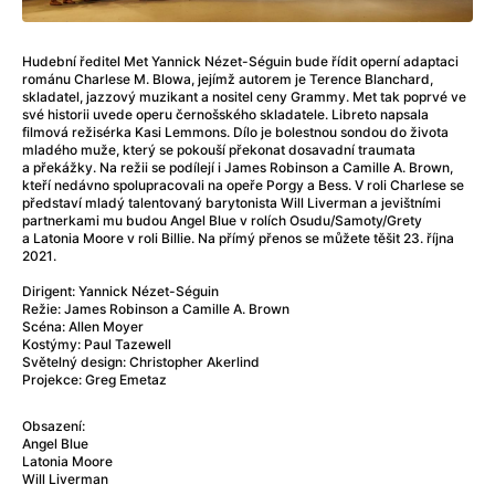
After Party
(2024)
Aftersun
(2022)
Agent Čuník
(2024)
Hudební ředitel Met Yannick Nézet-Séguin bude řídit operní adaptaci
románu Charlese M. Blowa, jejímž autorem je Terence Blanchard,
Agenti štěstí
(2024)
skladatel, jazzový muzikant a nositel ceny Grammy. Met tak poprvé ve
Air: Zrození legendy
(2023)
své historii uvede operu černošského skladatele. Libreto napsala
filmová režisérka Kasi Lemmons. Dílo je bolestnou sondou do života
Ale mami!
(2025)
mladého muže, který se pokouší překonat dosavadní traumata
Alemánie
(2023)
a překážky. Na režii se podílejí i James Robinson a Camille A. Brown,
kteří nedávno spolupracovali na opeře Porgy a Bess. V roli Charlese se
Alma a Oskar
(2023)
představí mladý talentovaný barytonista Will Liverman a jevištními
Alpy
(2011)
partnerkami mu budou Angel Blue v rolích Osudu/Samoty/Grety
a Latonia Moore v roli Billie. Na přímý přenos se můžete těšit 23. října
Aluna
(2012)
2021.
Ambulance
(2022)
Dirigent: Yannick Nézet-Séguin
Amélie z Montmartru
(2001)
Režie: James Robinson a Camille A. Brown
Americké psycho
(2000)
Scéna: Allen Moyer
Kostýmy: Paul Tazewell
Amerikánka
(2024)
Světelný design: Christopher Akerlind
Anatomie pádu
(2023)
Projekce: Greg Emetaz
Annette
(2021)
Obsazení:
Anora
(2024)
Angel Blue
Ant-Man a Wasp: Quantumania
(2023)
Latonia Moore
Will Liverman
Antonio Sanchez & Birdman
(2014)