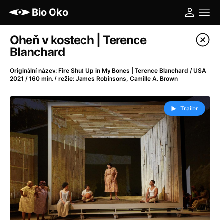
Bio Oko
Katalog filmů
Oheň v kostech | Terence
Blanchard
Filtrovat program
Originální název: Fire Shut Up in My Bones | Terence Blanchard / USA
2021 / 160 min. / režie: James Robinsons, Camille A. Brown
A
-
Trailer
A máme, co jsme chtěli
(2023)
A pak přišla láska...
(2022)
Aalto: Architektura emocí
(2020)
ABBA: The Movie - Fan Event
(1977)
Ada
(2021)
Adam Ondra: Posunout hranice
(2022)
Addamsova rodina 2
(2021)
AeroPress Movie
(2018)
Africká jízda
(2022)