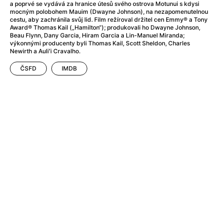
After Party
(2024)
a poprvé se vydává za hranice útesů svého ostrova Motunui s kdysi
mocným polobohem Mauim (Dwayne Johnson), na nezapomenutelnou
Aftersun
(2022)
cestu, aby zachránila svůj lid. Film režíroval držitel cen Emmy® a Tony
Agent Čuník
(2024)
Award® Thomas Kail („Hamilton“); produkovali ho Dwayne Johnson,
Beau Flynn, Dany Garcia, Hiram Garcia a Lin-Manuel Miranda;
Agenti štěstí
(2024)
výkonnými producenty byli Thomas Kail, Scott Sheldon, Charles
Air: Zrození legendy
(2023)
Newirth a Auliʻi Cravalho.
Ale mami!
(2025)
ČSFD
IMDB
Alemánie
(2023)
Alma a Oskar
(2023)
Alpy
(2011)
Aluna
(2012)
Ambulance
(2022)
Amélie z Montmartru
(2001)
Americké psycho
(2000)
Amerikánka
(2024)
Anatomie pádu
(2023)
Annette
(2021)
Anora
(2024)
Ant-Man a Wasp: Quantumania
(2023)
Antonio Sanchez & Birdman
(2014)