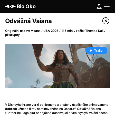
Bio Oko
Katalog filmů
Odvážná Vaiana
Filtrovat program
Originální název: Moana / USA 2026 / 115 min. / režie: Thomas Kail /
přístupný
A
-
Trailer
A máme, co jsme chtěli
(2023)
A pak přišla láska...
(2022)
Aalto: Architektura emocí
(2020)
ABBA: The Movie - Fan Event
(1977)
Ada
(2021)
Adam Ondra: Posunout hranice
(2022)
Addamsova rodina 2
(2021)
AeroPress Movie
(2018)
V Disneyho hrané verzi oblíbeného a divácky úspěšného animovaného
dobrodružného filmu nominovaného na Oscara® Odvážná Vaiana
Africká jízda
(2022)
(Catherine Lagaʻaia) nebojácná dospívající dívka, vyslyší volání oceánu