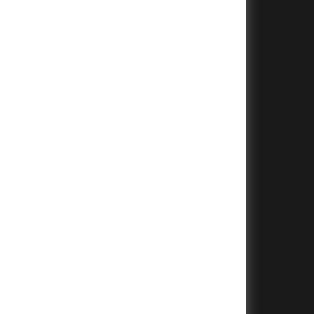
+
+
+
+