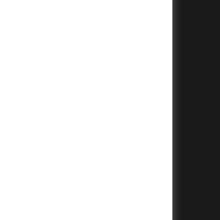
+
+
+
+
+