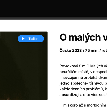
O malých 
Trailer
Česko 2023 / 75 min. / rež
 festivaly
Řazení dle abecedy
Povídkový film O Malých 
neurčitém místě, v nespe
i nevzájemně probíhá dvan
jedno společné- tísnivou
každodenních problémů, k
absurdizují a o to více se s
ěstí
(2024)
Annette
(2021)
zení legendy
(2023)
Anora
(2024)
Film skoro až s morbidním 