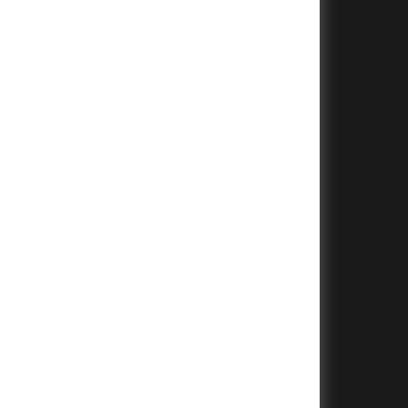
+
+
+
+