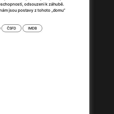
(2023)
Audience | NT Live
(2013)
eschopnosti, odsouzeni k záhubě.
14)
Avatar
(2009)
 nám jsou postavy z tohoto „domu“
Avatar: Oheň a popel
(2025)
Avatar: The Way of Water
(2022)
Až na konec světa
(2024)
ČSFD
IMDB
)
Až na věky
(2024)
Až přijde kocour
(1963)
Aznavour
(2024)
010)
+
+