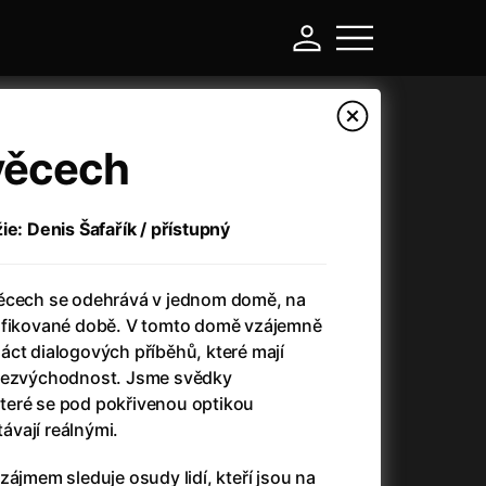
věcech
ie: Denis Šafařík / přístupný
věcech se odehrává v jednom domě, na
cifikované době. V tomto domě vzájemně
áct dialogových příběhů, které mají
 bezvýchodnost. Jsme svědky
-
teré se pod pokřivenou optikou
távají reálnými.
Asteroid City
(2023)
Atlas ptáků
(2021)
zájmem sleduje osudy lidí, kteří jsou na