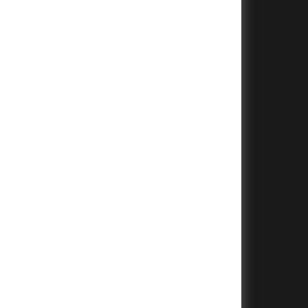
+
+
+
+