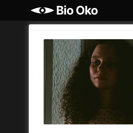
Bio Oko
Katalog filmů
Bio Oko
Cykly a
A
A máme, co jsme chtěli
(2023)
Agenti št
A pak přišla láska...
(2022)
Air: Zro