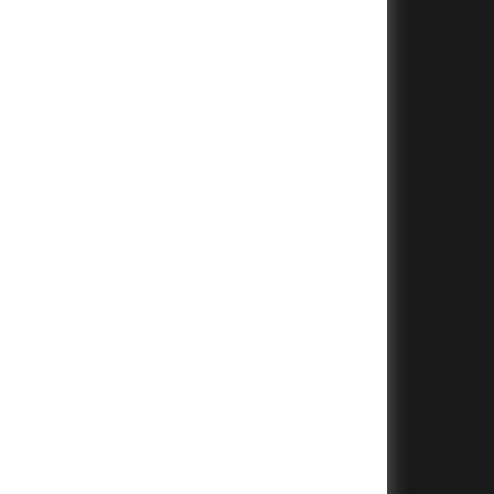
+
+
+
+