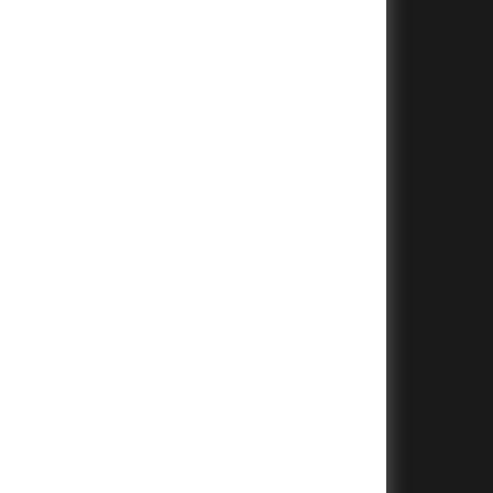
+
+
+
+