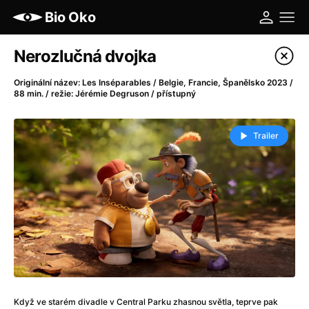
Bio Oko
Katalog filmů
Nerozlučná dvojka
Filtrovat program
Originální název: Les Inséparables / Belgie, Francie, Španělsko 2023 /
88 min. / režie: Jérémie Degruson / přístupný
A
-
Trailer
A máme, co jsme chtěli
(2023)
A pak přišla láska...
(2022)
Aalto: Architektura emocí
(2020)
ABBA: The Movie - Fan Event
(1977)
Ada
(2021)
Adam Ondra: Posunout hranice
(2022)
Addamsova rodina 2
(2021)
AeroPress Movie
(2018)
Africká jízda
(2022)
Když ve starém divadle v Central Parku zhasnou světla, teprve pak