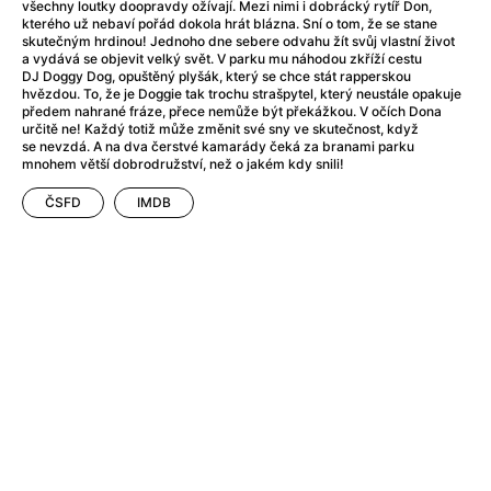
After Party
(2024)
všechny loutky doopravdy ožívají. Mezi nimi i dobrácký rytíř Don,
kterého už nebaví pořád dokola hrát blázna. Sní o tom, že se stane
Aftersun
(2022)
skutečným hrdinou! Jednoho dne sebere odvahu žít svůj vlastní život
Agent Čuník
(2024)
a vydává se objevit velký svět. V parku mu náhodou zkříží cestu
DJ Doggy Dog, opuštěný plyšák, který se chce stát rapperskou
Agenti štěstí
(2024)
hvězdou. To, že je Doggie tak trochu strašpytel, který neustále opakuje
Air: Zrození legendy
(2023)
předem nahrané fráze, přece nemůže být překážkou. V očích Dona
určitě ne! Každý totiž může změnit své sny ve skutečnost, když
Ale mami!
(2025)
se nevzdá. A na dva čerstvé kamarády čeká za branami parku
Alemánie
(2023)
mnohem větší dobrodružství, než o jakém kdy snili!
Alma a Oskar
(2023)
ČSFD
IMDB
Alpy
(2011)
Aluna
(2012)
Ambulance
(2022)
Amélie z Montmartru
(2001)
Americké psycho
(2000)
Amerikánka
(2024)
Anatomie pádu
(2023)
Annette
(2021)
Anora
(2024)
Ant-Man a Wasp: Quantumania
(2023)
Antonio Sanchez & Birdman
(2014)