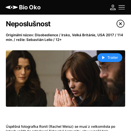
Bio Oko
Katalog filmů
Neposlušnost
Filtrovat program
Originální název: Disobedience / Irsko, Velká Británie, USA 2017 / 114
min. / režie: Sebastián Lelio / 12+
A
-
Trailer
A máme, co jsme chtěli
(2023)
A pak přišla láska...
(2022)
Aalto: Architektura emocí
(2020)
ABBA: The Movie - Fan Event
(1977)
Ada
(2021)
Adam Ondra: Posunout hranice
(2022)
Addamsova rodina 2
(2021)
AeroPress Movie
(2018)
Africká jízda
(2022)
Úspěšná fotografka Ronit (Rachel Weisz) se musí z velkoměsta po