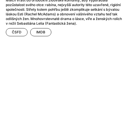
letech vrátit do ortodoxní židovské komunity, aby vypořádala
After Party
(2024)
pozůstalost svého otce: rabína, nejvyšší autority této uzavřené, rigidní
Aftersun
(2022)
společnosti. Střety kolem pohřbu ještě zkomplikuje setkání s bývalou
láskou Esti (Rachel McAdams) a obnovení vášnivého vztahu teď tak
Agent Čuník
(2024)
odlišných žen. Mnohovrstevnaté drama o lásce, víře a ženských rolích
Agenti štěstí
(2024)
v režii Sebastiána Lelia (Fantastická žena).
Air: Zrození legendy
(2023)
ČSFD
IMDB
Ale mami!
(2025)
Alemánie
(2023)
Alma a Oskar
(2023)
Alpy
(2011)
Aluna
(2012)
Ambulance
(2022)
Amélie z Montmartru
(2001)
Americké psycho
(2000)
Amerikánka
(2024)
Anatomie pádu
(2023)
Annette
(2021)
Anora
(2024)
Ant-Man a Wasp: Quantumania
(2023)
Antonio Sanchez & Birdman
(2014)