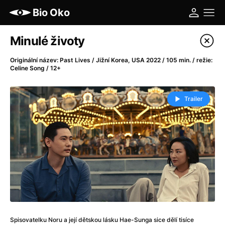
Bio Oko
Katalog filmů
Minulé životy
Filtrovat program
Originální název: Past Lives / Jižní Korea, USA 2022 / 105 min. / režie:
Celine Song / 12+
A
-
Trailer
A máme, co jsme chtěli
(2023)
A pak přišla láska...
(2022)
Aalto: Architektura emocí
(2020)
ABBA: The Movie - Fan Event
(1977)
Ada
(2021)
Adam Ondra: Posunout hranice
(2022)
Addamsova rodina 2
(2021)
AeroPress Movie
(2018)
Africká jízda
(2022)
Spisovatelku Noru a její dětskou lásku Hae-Sunga sice dělí tisíce