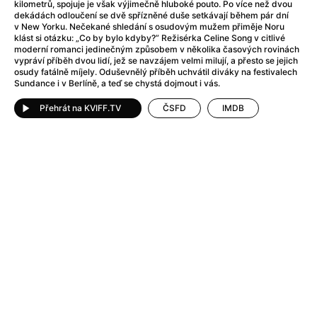
After Party
(2024)
kilometrů, spojuje je však výjimečně hluboké pouto. Po více než dvou
dekádách odloučení se dvě spřízněné duše setkávají během pár dní
Aftersun
(2022)
v New Yorku. Nečekané shledání s osudovým mužem přiměje Noru
Agent Čuník
(2024)
klást si otázku: „Co by bylo kdyby?” Režisérka Celine Song v citlivé
moderní romanci jedinečným způsobem v několika časových rovinách
Agenti štěstí
(2024)
vypráví příběh dvou lidí, jež se navzájem velmi milují, a přesto se jejich
Air: Zrození legendy
(2023)
osudy fatálně míjely. Oduševnělý příběh uchvátil diváky na festivalech
Sundance i v Berlíně, a teď se chystá dojmout i vás.
Ale mami!
(2025)
Alemánie
(2023)
Přehrát na KVIFF.TV
ČSFD
IMDB
Alma a Oskar
(2023)
Alpy
(2011)
Aluna
(2012)
Ambulance
(2022)
Amélie z Montmartru
(2001)
Americké psycho
(2000)
Amerikánka
(2024)
Anatomie pádu
(2023)
Annette
(2021)
Anora
(2024)
Ant-Man a Wasp: Quantumania
(2023)
Antonio Sanchez & Birdman
(2014)