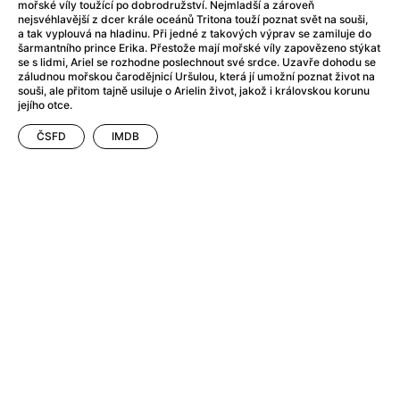
After Party
(2024)
mořské víly toužící po dobrodružství. Nejmladší a zároveň
nejsvéhlavější z dcer krále oceánů Tritona touží poznat svět na souši,
Aftersun
(2022)
a tak vyplouvá na hladinu. Při jedné z takových výprav se zamiluje do
Agent Čuník
(2024)
šarmantního prince Erika. Přestože mají mořské víly zapovězeno stýkat
se s lidmi, Ariel se rozhodne poslechnout své srdce. Uzavře dohodu se
Agenti štěstí
(2024)
záludnou mořskou čarodějnicí Uršulou, která jí umožní poznat život na
Air: Zrození legendy
(2023)
souši, ale přitom tajně usiluje o Arielin život, jakož i královskou korunu
jejího otce.
Ale mami!
(2025)
Alemánie
(2023)
ČSFD
IMDB
Alma a Oskar
(2023)
Alpy
(2011)
Aluna
(2012)
Ambulance
(2022)
Amélie z Montmartru
(2001)
Americké psycho
(2000)
Amerikánka
(2024)
Anatomie pádu
(2023)
Annette
(2021)
Anora
(2024)
Ant-Man a Wasp: Quantumania
(2023)
Antonio Sanchez & Birdman
(2014)