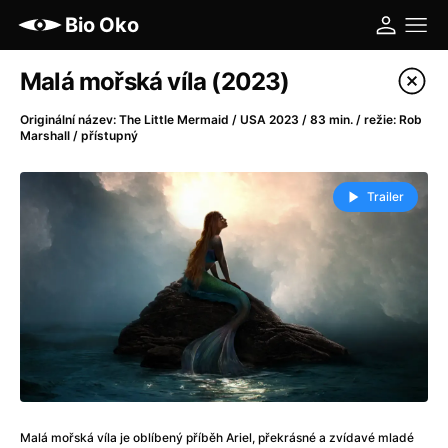
Bio Oko
Katalog filmů
Malá mořská víla (2023)
Filtrovat program
Originální název: The Little Mermaid / USA 2023 / 83 min. / režie: Rob
Marshall / přístupný
A
-
Trailer
A máme, co jsme chtěli
(2023)
A pak přišla láska...
(2022)
Aalto: Architektura emocí
(2020)
ABBA: The Movie - Fan Event
(1977)
Ada
(2021)
Adam Ondra: Posunout hranice
(2022)
Addamsova rodina 2
(2021)
AeroPress Movie
(2018)
Africká jízda
(2022)
Malá mořská víla je oblíbený příběh Ariel, překrásné a zvídavé mladé