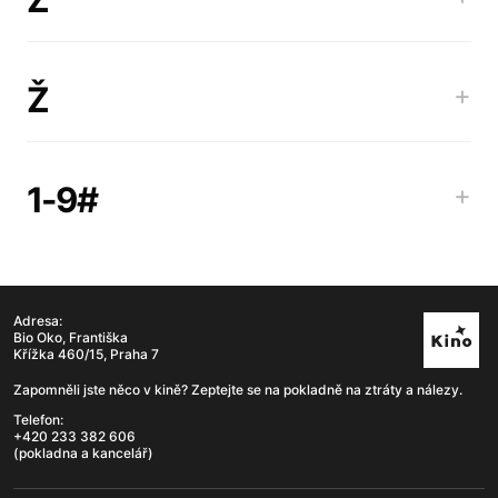
Ž
+
1-9#
+
Adresa:
Bio Oko, Františka
Křížka 460/15, Praha 7
Zapomněli jste něco v kině? Zeptejte se na pokladně na ztráty a nálezy.
Telefon:
+420 233 382 606
(pokladna a kancelář)