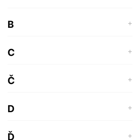
B
+
C
+
Č
+
D
+
Ď
+