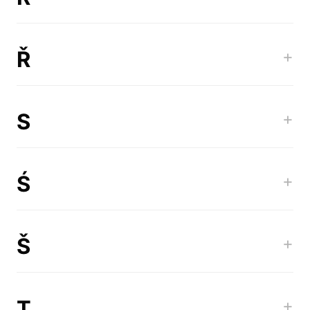
Ř
+
S
+
Ś
+
Š
+
T
+