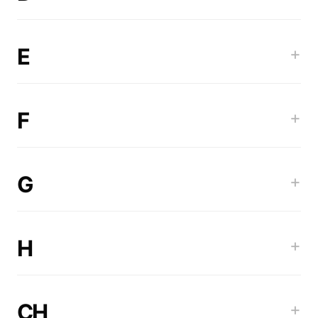
E
+
F
+
G
+
H
+
CH
+