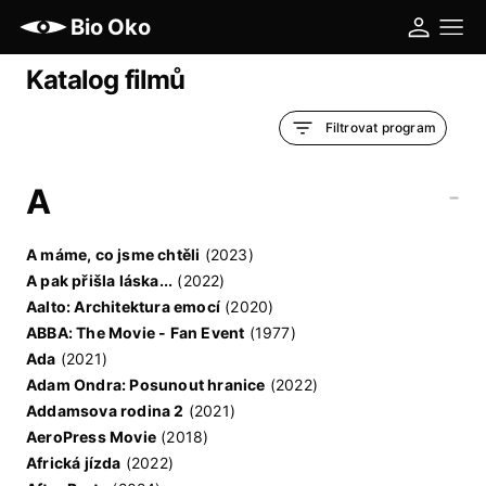
Bio Oko
Katalog filmů
Filtrovat program
A
-
A máme, co jsme chtěli
(2023)
A pak přišla láska...
(2022)
Aalto: Architektura emocí
(2020)
ABBA: The Movie - Fan Event
(1977)
Ada
(2021)
Adam Ondra: Posunout hranice
(2022)
Addamsova rodina 2
(2021)
AeroPress Movie
(2018)
Africká jízda
(2022)