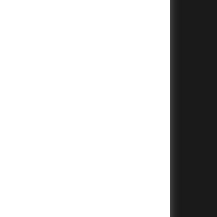
+
+
+
+
+