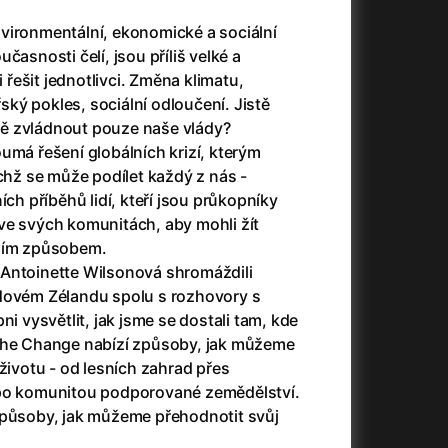
vironmentální, ekonomické a sociální
časnosti čelí, jsou příliš velké a
+
i řešit jednotlivci. Změna klimatu,
ký pokles, sociální odloučení. Jistě
ě zvládnout pouze naše vlády?
umá řešení globálních krizí, kterým
+
ichž se může podílet každý z nás -
ích příběhů lidí, kteří jsou průkopníky
ve svých komunitách, aby mohli žít
vním způsobem.
+
Antoinette Wilsonová shromáždili
Novém Zélandu spolu s rozhovory s
ni vysvětlit, jak jsme se dostali tam, kde
 the Change nabízí způsoby, jak můžeme
 životu - od lesních zahrad přes
+
 po komunitou podporované zemědělství.
způsoby, jak můžeme přehodnotit svůj