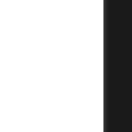
+
+
+
+