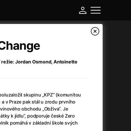
 Change
 / režie: Jordan Osmond, Antoinette
oluzaložil skupinu „KPZ“ (komunitou
a v Praze pak stál u zrodu prvního
-
vinového obchodu „Obživa“. Je
tky k jídlu“, podporuje české Zero
Asteroid City
(2023)
olník pomáhá v základní škole svých
Atlas ptáků
(2021)