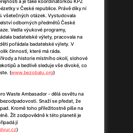
řejností a je také koordinátorkou KPZ
pézetky v České republice. Právě díky ní
 všetečných otázek. Vystudovala
itelství odborných předmětů České
+
raze. Vedla výukové programy,
ádala badatelské výlety, pracovala na
 děti pořádala badatelské výlety. V
lik činností, které má ráda.
írody a historie místního okolí, slohové
+
ekotipů a bedlivě sleduje vše divoké, co
ste. (
www.bezobalu.org
)
+
ero Waste Ambasador - dělá osvětu na
 bezodpadovosti. Snaží se předat, že
pad. Kromě toho příležitostně píše na
elně. Žít zodpovědně k této planetě je
+
připadá jí
dvur.cz
)