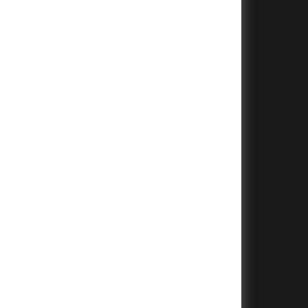
+
+
+
+