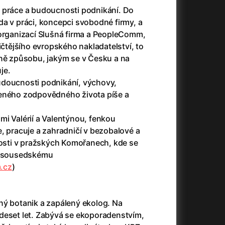
(2023)
Audience | NT Live
(2013)
 práce a budoucnosti podnikání. Do
14)
Avatar
(2009)
da v práci, koncepci svobodné firmy, a
Avatar: Oheň a popel
(2025)
 organizací Slušná firma a PeopleComm,
Avatar: The Way of Water
(2022)
ičtějšího evropského nakladatelství, to
Až na konec světa
(2024)
ěně způsobu, jakým se v Česku a na
)
Až na věky
(2024)
je.
Až přijde kocour
(1963)
udoucnosti podnikání, výchovy,
Aznavour
(2024)
veného zodpovědného života píše a
010)
mi Valérií a Valentýnou, fenkou
, pracuje a zahradničí v bezobalové a
sti v pražských Komořanech, kde se
mu sousedskému
.cz
)
+
ný botanik a zapálený ekolog. Na
deset let. Zabývá se ekoporadenstvím,
+