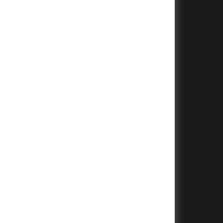
+
+
+
+