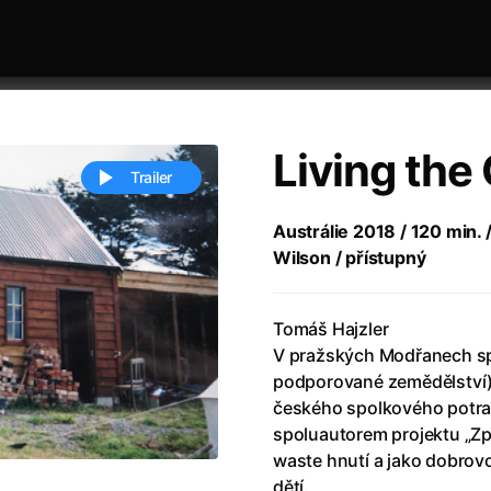
Living the
Trailer
Austrálie 2018 / 120 min.
Wilson / přístupný
 festivaly
Řazení dle abecedy
Tomáš Hajzler
V pražských Modřanech sp
podporované zemědělství) 
českého spolkového potra
spoluautorem projektu „Zpá
ěstí
(2024)
Annette
(2021)
waste hnutí a jako dobrov
zení legendy
(2023)
Anora
(2024)
dětí.