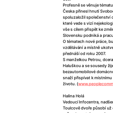
!
(2025)
Ant-Man a Wasp: Quantumania
Profesně se věnuje tématu
e
(2023)
Antonio Sanchez & Birdman
(20
Česka přinesl hnutí Svobo
skar
(2023)
Apokalypsa: Final Cut
(1979)
spoluzaložil společenství
1)
Appofeniacs
(2025)
které vede s vizí nejekolog
012)
Architekt
(2025)
vše s cílem přispět ke zm
ce
(2022)
Architektura ČSSR 58–89
(2024
Slovensku podniká a pracu
 Montmartru
(2001)
Arco
(2025)
O tématech nové práce, b
é psycho
(2000)
Argylle: Tajný agent
(2024)
vzdělávání a místně ukot
nka
(2024)
Arrietty ze světa půjčovníčků
(2
přednáší od roku 2007.
e pádu
(2023)
Arvéd
(2022)
S manželkou Petrou, dcera
Haluškou a se sousedy žije
bezautomobilové domácno
snaží přispívat k místní
životu. (
www.peoplecomm
Halina Holá
Vedoucí Infocentra, nadše
Toulcově dvoře působí už 