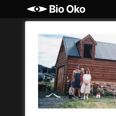
Bio Oko
Katalog filmů
Bio Oko
Cykly a
A
A máme, co jsme chtěli
(2023)
Agenti št
A pak přišla láska...
(2022)
Air: Zro