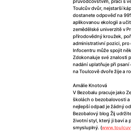
průvodcovstvím, prací s ve
Toulcův dvůr, nejstarší ká
dostanete odpověď na 99%
aplikovanou ekologii a uč
zemědělské univerzitě v P
přírodovědný kroužek, poř
administrativní pozici, pro
Infocentru může spojit něko
Zdokonaluje své znalosti př
nadání uplatňuje při psaní 
na Toulcově dvoře žije a ro
Amálie Knotová
V Bezobalu pracuje jako Z
školách o bezobalovosti a
nejlepší odpad je žádný od
Bezobalový blog Žij udržit
životní styl, který ji baví a 
smysluplný. (
www.toulcuv