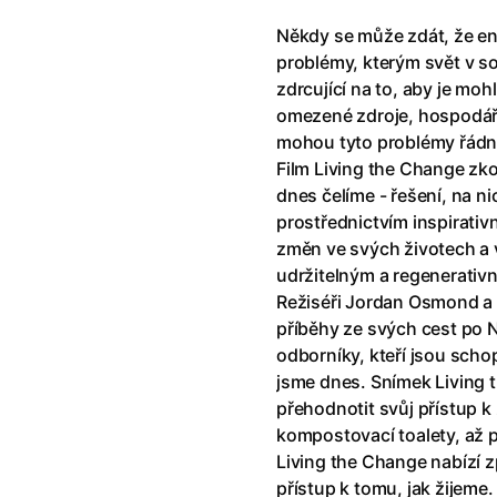
Někdy se může zdát, že en
problémy, kterým svět v sou
zdrcující na to, aby je mohl
omezené zdroje, hospodářs
mohou tyto problémy řádn
Film Living the Change zko
dnes čelíme - řešení, na n
prostřednictvím inspirativn
změn ve svých životech a 
udržitelným a regenerati
Režiséři Jordan Osmond a 
příběhy ze svých cest po 
odborníky, kteří jsou schop
jsme dnes. Snímek Living
přehodnotit svůj přístup k
kompostovací toalety, až
Living the Change nabízí 
přístup k tomu, jak žijeme.