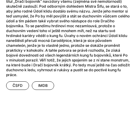
After Party
(2024)
titul „Dračí bojovník“ navzdory všemu (zejména své nemotornosti)
skutečně zaslouží. Pod odborným dohledem Mistra Šifu, se stará o to,
Aftersun
(2022)
aby jeho rodné Údolí klidu dostálo svému názvu. Jenže jeho mentor si
Agent Čuník
(2024)
teď usmyslel, že Po by měl povýšit a stát se duchovním vůdcem celého
údolí a tím pádem také vybrat svého nástupce do role Dračího
Agenti štěstí
(2024)
bojovníka. To se pandímu hrdinovi moc nezamlouvá, protože o
Air: Zrození legendy
(2023)
duchovním vedení toho ví ještě mnohem míň, než na startu své
hrdinské kariéry věděl o kung fu. Úvahy o novém ochránci Údolí klidu
Ale mami!
(2025)
naneštěstí přeruší mocná čarodějnice, která je sice původem
Alemánie
(2023)
chameleón, jenže je to vlastně jedno, protože se dokáže proměnit
prakticky v kohokoliv. A tahle potvora se právě rozhodla, že získá
Alma a Oskar
(2023)
bojové dovednosti od všech legendárních kung fu bojovníků, které Po
Alpy
(2011)
v minulosti porazil. Věří totiž, že jejich spojením se z ní stane monstrum,
na které bude i Dračí bojovník krátký. Po tedy musí ještě na čas odložit
Aluna
(2012)
duchovno k ledu, vyhrnout si rukávy a pustit se do poctivé kung fu
Ambulance
(2022)
práce.
Amélie z Montmartru
(2001)
ČSFD
IMDB
Americké psycho
(2000)
Amerikánka
(2024)
Anatomie pádu
(2023)
Annette
(2021)
Anora
(2024)
Ant-Man a Wasp: Quantumania
(2023)
Antonio Sanchez & Birdman
(2014)