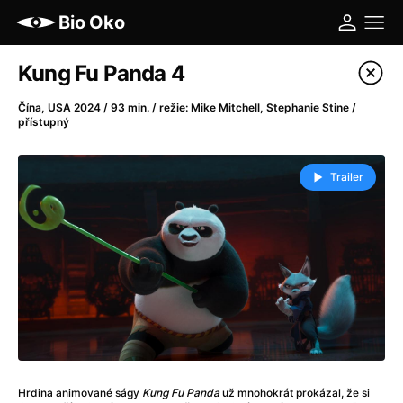
Bio Oko
Katalog filmů
Kung Fu Panda 4
Filtrovat program
Čína, USA 2024 / 93 min. / režie: Mike Mitchell, Stephanie Stine /
přístupný
A
-
Trailer
A máme, co jsme chtěli
(2023)
A pak přišla láska...
(2022)
Aalto: Architektura emocí
(2020)
ABBA: The Movie - Fan Event
(1977)
Ada
(2021)
Adam Ondra: Posunout hranice
(2022)
Addamsova rodina 2
(2021)
AeroPress Movie
(2018)
Africká jízda
(2022)
Hrdina animované ságy
Kung Fu Panda
už mnohokrát prokázal, že si