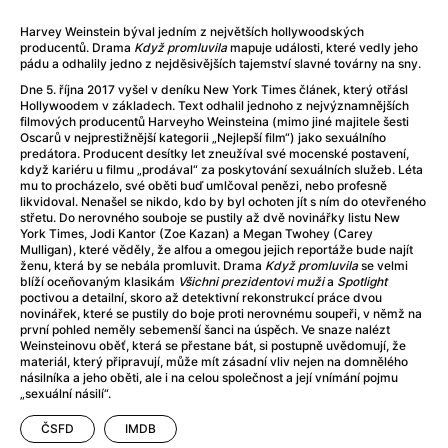
After Party
(2024)
Aftersun
(2022)
Harvey Weinstein býval jedním z největších hollywoodských
producentů. Drama
Když promluvila
mapuje události, které vedly jeho
Agent Čuník
(2024)
pádu a odhalily jedno z nejděsivějších tajemství slavné továrny na sny.
Agenti štěstí
(2024)
Dne 5. října 2017 vyšel v deníku New York Times článek, který otřásl
Air: Zrození legendy
(2023)
Hollywoodem v základech. Text odhalil jednoho z nejvýznamnějších
filmových producentů Harveyho Weinsteina (mimo jiné majitele šesti
Ale mami!
(2025)
Oscarů v nejprestižnější kategorii „Nejlepší film“) jako sexuálního
Alemánie
(2023)
predátora. Producent desítky let zneužíval své mocenské postavení,
když kariéru u filmu „prodával“ za poskytování sexuálních služeb. Léta
Alma a Oskar
(2023)
mu to procházelo, své oběti buď umlčoval penězi, nebo profesně
Alpy
(2011)
likvidoval. Nenašel se nikdo, kdo by byl ochoten jít s ním do otevřeného
střetu. Do nerovného souboje se pustily až dvě novinářky listu New
Aluna
(2012)
York Times, Jodi Kantor (Zoe Kazan) a Megan Twohey (Carey
Ambulance
(2022)
Mulligan), které věděly, že alfou a omegou jejich reportáže bude najít
ženu, která by se nebála promluvit. Drama
Když promluvila
se velmi
Amélie z Montmartru
(2001)
blíží oceňovaným klasikám
Všichni prezidentovi muži
a
Spotlight
Americké psycho
(2000)
poctivou a detailní, skoro až detektivní rekonstrukcí práce dvou
novinářek, které se pustily do boje proti nerovnému soupeři, v němž na
Amerikánka
(2024)
první pohled neměly sebemenší šanci na úspěch. Ve snaze nalézt
Anatomie pádu
(2023)
Weinsteinovu oběť, která se přestane bát, si postupně uvědomují, že
materiál, který připravují, může mít zásadní vliv nejen na domnělého
Annette
(2021)
násilníka a jeho oběti, ale i na celou společnost a její vnímání pojmu
Anora
(2024)
„sexuální násilí“.
Ant-Man a Wasp: Quantumania
(2023)
ČSFD
IMDB
Antonio Sanchez & Birdman
(2014)