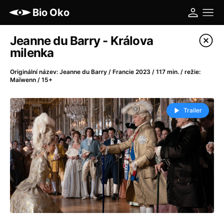
Bio Oko
Katalog filmů
Jeanne du Barry - Králova
milenka
Filtrovat program
Originální název: Jeanne du Barry / Francie 2023 / 117 min. / režie:
Maïwenn / 15+
A
-
Trailer
A máme, co jsme chtěli
(2023)
A pak přišla láska...
(2022)
Aalto: Architektura emocí
(2020)
ABBA: The Movie - Fan Event
(1977)
Ada
(2021)
Adam Ondra: Posunout hranice
(2022)
Addamsova rodina 2
(2021)
AeroPress Movie
(2018)
Africká jízda
(2022)