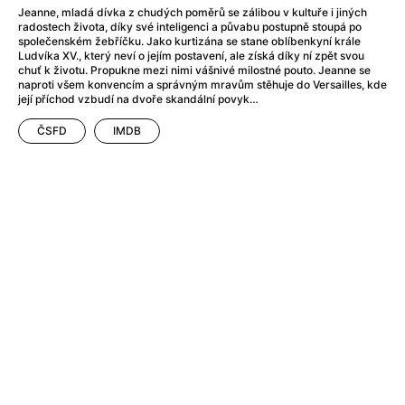
After Party
(2024)
Jeanne, mladá dívka z chudých poměrů se zálibou v kultuře i jiných
Aftersun
(2022)
radostech života, díky své inteligenci a půvabu postupně stoupá po
společenském žebříčku. Jako kurtizána se stane oblíbenkyní krále
Agent Čuník
(2024)
Ludvíka XV., který neví o jejím postavení, ale získá díky ní zpět svou
Agenti štěstí
(2024)
chuť k životu. Propukne mezi nimi vášnivé milostné pouto. Jeanne se
naproti všem konvencím a správným mravům stěhuje do Versailles, kde
Air: Zrození legendy
(2023)
její příchod vzbudí na dvoře skandální povyk…
Ale mami!
(2025)
ČSFD
IMDB
Alemánie
(2023)
Alma a Oskar
(2023)
Alpy
(2011)
Aluna
(2012)
Ambulance
(2022)
Amélie z Montmartru
(2001)
Americké psycho
(2000)
Amerikánka
(2024)
Anatomie pádu
(2023)
Annette
(2021)
Anora
(2024)
Ant-Man a Wasp: Quantumania
(2023)
Antonio Sanchez & Birdman
(2014)