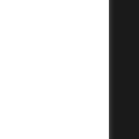
+
+
+
+