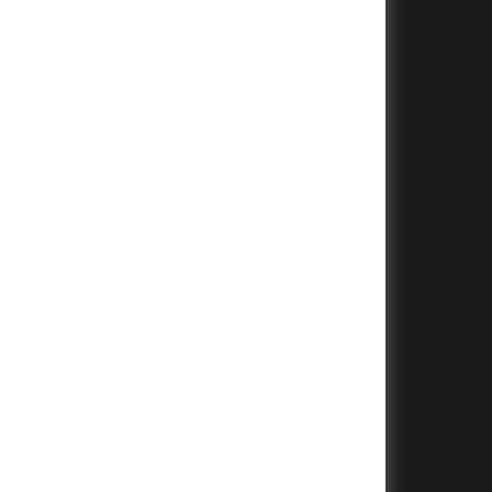
+
+
+
+
+