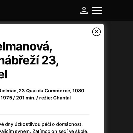
elmanová,
ábřeží 23,
el
 Dielman, 23 Quai du Commerce, 1080
 1975 / 201 min. / režie: Chantal
-
Asteroid City
(2023)
vé dny úzkostlivou péčí o domácnost,
Atlas ptáků
(2021)
vajícím synem. Zatímco on sedí ve škole,