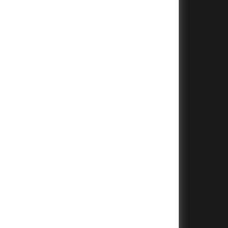
+
+
+
+