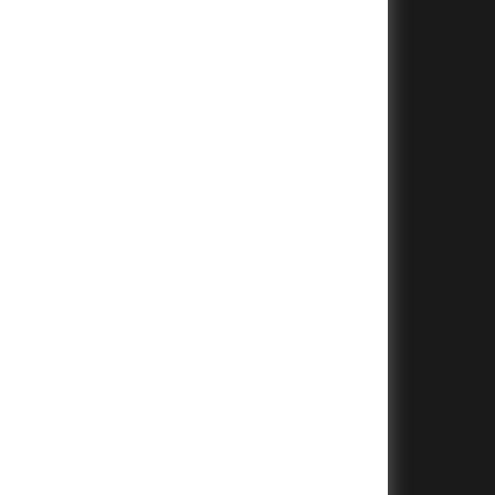
+
+
+
+