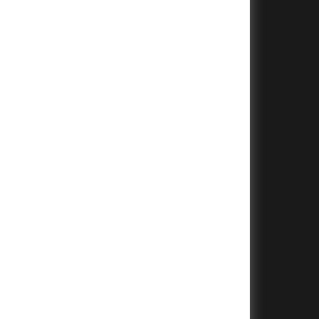
+
+
+
+