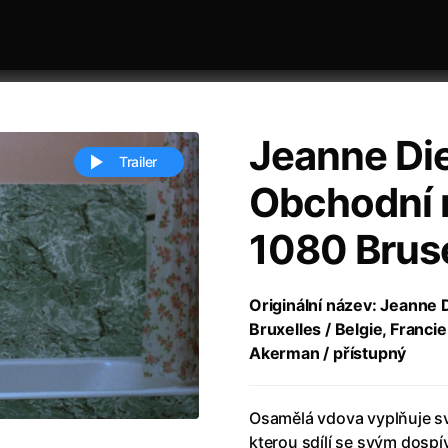
Jeanne Di
Trailer
Obchodní n
1080 Brus
 festivaly
Řazení dle abecedy
Originální název: Jeanne
Bruxelles / Belgie, Francie
Akerman / přístupný
ěstí
(2024)
Annette
(2021)
Osamělá vdova vyplňuje s
zení legendy
(2023)
Anora
(2024)
kterou sdílí se svým dospí