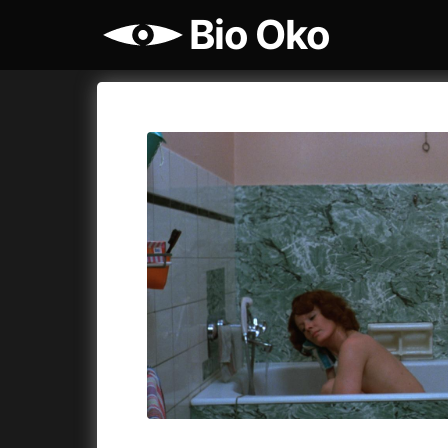
Bio Oko
Katalog filmů
Bio Oko
Cykly a
A
A máme, co jsme chtěli
(2023)
Agenti št
A pak přišla láska...
(2022)
Air: Zro