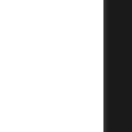
+
+
+
+