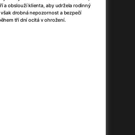
(2023)
Audience | NT Live
(2013)
í a obslouží klienta, aby udržela rodinný
14)
Avatar
(2009)
 však drobná nepozornost a bezpečí
Avatar: Oheň a popel
(2025)
ěhem tří dní ocitá v ohrožení.
Avatar: The Way of Water
(2022)
Až na konec světa
(2024)
)
Až na věky
(2024)
Až přijde kocour
(1963)
Aznavour
(2024)
010)
+
+