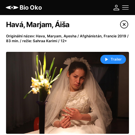
Bio Oko
Katalog filmů
Havá, Marjam, Áiša
Filtrovat program
Originální název: Hava, Maryam, Ayesha / Afghánistán, Francie 2019 /
83 min. / režie: Sahraa Karimi / 12+
A
-
Trailer
A máme, co jsme chtěli
(2023)
A pak přišla láska...
(2022)
Aalto: Architektura emocí
(2020)
ABBA: The Movie - Fan Event
(1977)
Ada
(2021)
Adam Ondra: Posunout hranice
(2022)
Addamsova rodina 2
(2021)
AeroPress Movie
(2018)
Africká jízda
(2022)