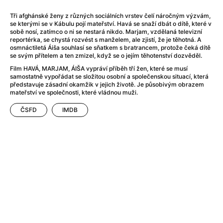
After Party
(2024)
Aftersun
(2022)
Tři afghánské ženy z různých sociálních vrstev čelí náročným výzvám,
se kterými se v Kábulu pojí mateřství. Havá se snaží dbát o dítě, které v
Agent Čuník
(2024)
sobě nosí, zatímco o ni se nestará nikdo. Marjam, vzdělaná televizní
Agenti štěstí
(2024)
reportérka, se chystá rozvést s manželem, ale zjistí, že je těhotná. A
osmnáctiletá Áiša souhlasí se sňatkem s bratrancem, protože čeká dítě
Air: Zrození legendy
(2023)
se svým přítelem a ten zmizel, když se o jejím těhotenství dozvěděl.
Ale mami!
(2025)
Film HAVÁ, MARJAM, ÁIŠA vypráví příběh tří žen, které se musí
Alemánie
(2023)
samostatně vypořádat se složitou osobní a společenskou situací, která
představuje zásadní okamžik v jejich životě. Je působivým obrazem
Alma a Oskar
(2023)
mateřství ve společnosti, které vládnou muži.
Alpy
(2011)
Aluna
(2012)
ČSFD
IMDB
Ambulance
(2022)
Amélie z Montmartru
(2001)
Americké psycho
(2000)
Amerikánka
(2024)
Anatomie pádu
(2023)
Annette
(2021)
Anora
(2024)
Ant-Man a Wasp: Quantumania
(2023)
Antonio Sanchez & Birdman
(2014)