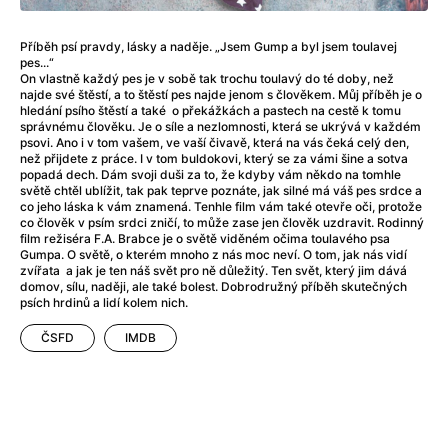
After Party
(2024)
Aftersun
(2022)
Příběh psí pravdy, lásky a naděje. „Jsem Gump a byl jsem toulavej
Agent Čuník
(2024)
pes...“
Agenti štěstí
(2024)
On vlastně každý pes je v sobě tak trochu toulavý do té doby, než
najde své štěstí, a to štěstí pes najde jenom s člověkem. Můj příběh je o
Air: Zrození legendy
(2023)
hledání psího štěstí a také o překážkách a pastech na cestě k tomu
Ale mami!
(2025)
správnému člověku. Je o síle a nezlomnosti, která se ukrývá v každém
psovi. Ano i v tom vašem, ve vaší čivavě, která na vás čeká celý den,
Alemánie
(2023)
než přijdete z práce. I v tom buldokovi, který se za vámi šine a sotva
Alma a Oskar
(2023)
popadá dech. Dám svoji duši za to, že kdyby vám někdo na tomhle
světě chtěl ublížit, tak pak teprve poznáte, jak silné má váš pes srdce a
Alpy
(2011)
co jeho láska k vám znamená. Tenhle film vám také otevře oči, protože
Aluna
(2012)
co člověk v psím srdci zničí, to může zase jen člověk uzdravit. Rodinný
film režiséra F.A. Brabce je o světě viděném očima toulavého psa
Ambulance
(2022)
Gumpa. O světě, o kterém mnoho z nás moc neví. O tom, jak nás vidí
Amélie z Montmartru
(2001)
zvířata a jak je ten náš svět pro ně důležitý. Ten svět, který jim dává
domov, sílu, naději, ale také bolest. Dobrodružný příběh skutečných
Americké psycho
(2000)
psích hrdinů a lidí kolem nich.
Amerikánka
(2024)
Anatomie pádu
ČSFD
IMDB
(2023)
Annette
(2021)
Anora
(2024)
Ant-Man a Wasp: Quantumania
(2023)
Antonio Sanchez & Birdman
(2014)