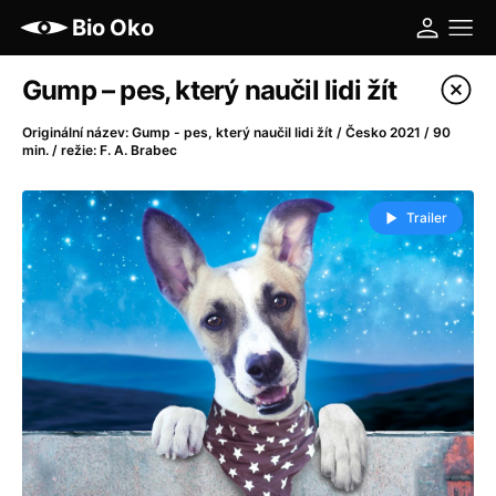
Bio Oko
Katalog filmů
Gump – pes, který naučil lidi žít
Filtrovat program
Originální název: Gump - pes, který naučil lidi žít / Česko 2021 / 90
min. / režie: F. A. Brabec
A
-
Trailer
A máme, co jsme chtěli
(2023)
A pak přišla láska...
(2022)
Aalto: Architektura emocí
(2020)
ABBA: The Movie - Fan Event
(1977)
Ada
(2021)
Adam Ondra: Posunout hranice
(2022)
Addamsova rodina 2
(2021)
AeroPress Movie
(2018)
Africká jízda
(2022)