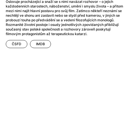
After Party
(2024)
Oslovuje procházející a snaží se s nimi navázat rozhovor – o jejich
každodenních starostech, náboženství, umění i smyslu života – a přitom
Aftersun
(2022)
mezi nimi najít hlavní postavu pro svůj film. Zatímco někteří neznámí se
Agent Čuník
(2024)
nechtějí ve shonu ani zastavit nebo se stydí před kamerou, v jiných se
probouzí touha po předvádění se a vedení filozofujících monologů.
Agenti štěstí
(2024)
Rozmanité životní postoje i osudy jednotlivých zpovídaných přibližují
Air: Zrození legendy
(2023)
současný stav polské společnosti a rozhovory zároveň poskytují
filmovým protagonistům až terapeutickou katarzi.
Ale mami!
(2025)
Alemánie
(2023)
ČSFD
IMDB
Alma a Oskar
(2023)
Alpy
(2011)
Aluna
(2012)
Ambulance
(2022)
Amélie z Montmartru
(2001)
Americké psycho
(2000)
Amerikánka
(2024)
Anatomie pádu
(2023)
Annette
(2021)
Anora
(2024)
Ant-Man a Wasp: Quantumania
(2023)
Antonio Sanchez & Birdman
(2014)