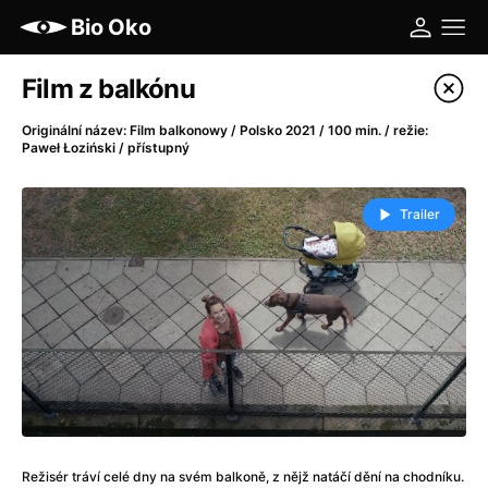
Bio Oko
Katalog filmů
Film z balkónu
Filtrovat program
Originální název: Film balkonowy / Polsko 2021 / 100 min. / režie:
Paweł Łoziński / přístupný
A
-
Trailer
A máme, co jsme chtěli
(2023)
A pak přišla láska...
(2022)
Aalto: Architektura emocí
(2020)
ABBA: The Movie - Fan Event
(1977)
Ada
(2021)
Adam Ondra: Posunout hranice
(2022)
Addamsova rodina 2
(2021)
AeroPress Movie
(2018)
Africká jízda
(2022)
Režisér tráví celé dny na svém balkoně, z nějž natáčí dění na chodníku.