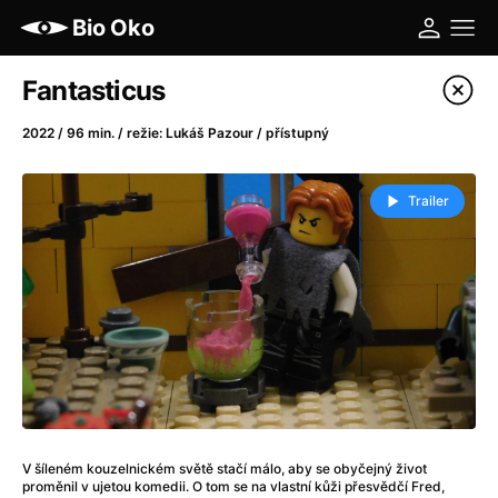
Bio Oko
Katalog filmů
Fantasticus
Filtrovat program
2022 / 96 min. / režie: Lukáš Pazour / přístupný
A
-
Trailer
A máme, co jsme chtěli
(2023)
A pak přišla láska...
(2022)
Aalto: Architektura emocí
(2020)
ABBA: The Movie - Fan Event
(1977)
Ada
(2021)
Adam Ondra: Posunout hranice
(2022)
Addamsova rodina 2
(2021)
AeroPress Movie
(2018)
V šíleném kouzelnickém světě stačí málo, aby se obyčejný život
Africká jízda
(2022)
proměnil v ujetou komedii. O tom se na vlastní kůži přesvědčí Fred,