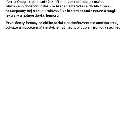
After Party
(2024)
Yorri a Onog – trojice snílků, kteří se rázem ocitnou uprostřed
bláznivého dobrodružství. Záchrana kamaráda se rychle změní v
Aftersun
(2022)
nebezpečný boj o osud království, ve kterém nebude nouze o magii,
Agent Čuník
(2024)
lektvary a notnou dávku humoru!
Agenti štěstí
(2024)
První český fantasy brickfilm seriál o podceňované síle outsidereství,
odvaze a hlubokém přátelství, jemuž nechybí vtip ani ironický nadhled.
Air: Zrození legendy
(2023)
Ale mami!
(2025)
Alemánie
(2023)
Alma a Oskar
(2023)
Alpy
(2011)
Aluna
(2012)
Ambulance
(2022)
Amélie z Montmartru
(2001)
Americké psycho
(2000)
Amerikánka
(2024)
Anatomie pádu
(2023)
Annette
(2021)
Anora
(2024)
Ant-Man a Wasp: Quantumania
(2023)
Antonio Sanchez & Birdman
(2014)