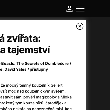
á zvířata:
a tajemství
ic Beasts: The Secrets of Dumbledore /
e: David Yates / přístupný
, že mocný temný kouzelník Gellert
-
řevzít moc nad kouzelnickým světem.
astavit sám, pověří magizoologa Mloka
Asteroid City
(2023)
hrožený tým kouzelníků, čarodějek a
Atlas ptáků
(2021)
ského pekaře na nebezpečné misi, kde