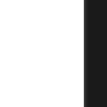
+
+
+
+
+