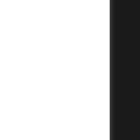
+
+
+
+