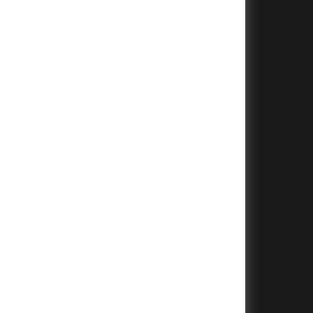
+
+
+
+