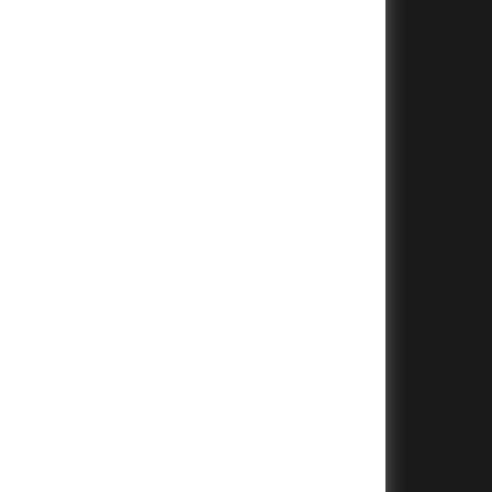
+
+
+
+