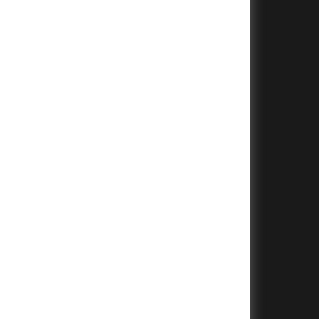
+
+
+
+