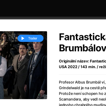
Fantastick
Trailer
Brumbálov
 festivaly
Řazení dle abecedy
Originální název: Fantast
USA 2022 / 143 min. / reži
Profesor Albus Brumbál ví
Grindelwald je na cestě p
Protože není schopen ho z
ěstí
(2024)
Annette
(2021)
Scamandera, aby vedl neo
zení legendy
(2023)
Anora
(2024)
jednoho chrabrého mudlov