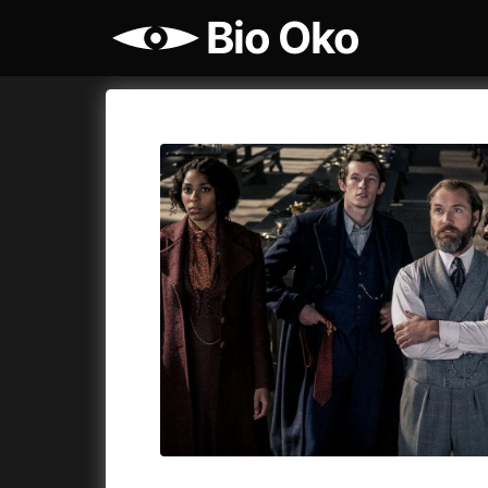
Bio Oko
Katalog filmů
Bio Oko
Cykly a
A
A máme, co jsme chtěli
(2023)
Agenti št
A pak přišla láska...
(2022)
Air: Zro