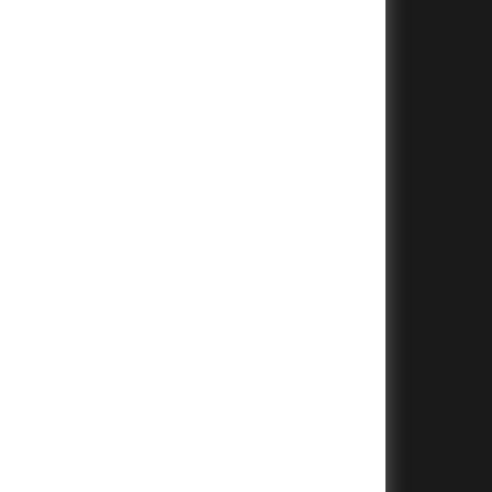
+
+
+
+