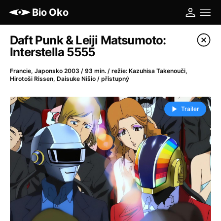
Bio Oko
Katalog filmů
Daft Punk & Leiji Matsumoto:
Interstella 5555
Filtrovat program
Francie, Japonsko 2003 / 93 min. / režie: Kazuhisa Takenouči,
Hirotoši Rissen, Daisuke Nišio / přístupný
A
-
Trailer
A máme, co jsme chtěli
(2023)
A pak přišla láska...
(2022)
Aalto: Architektura emocí
(2020)
ABBA: The Movie - Fan Event
(1977)
Ada
(2021)
Adam Ondra: Posunout hranice
(2022)
Addamsova rodina 2
(2021)
AeroPress Movie
(2018)
Africká jízda
(2022)