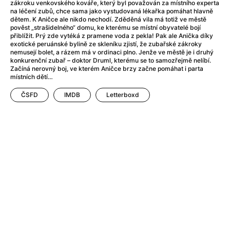
After Party
(2024)
zákroku venkovského kováře, který byl považován za místního experta
na léčení zubů, chce sama jako vystudovaná lékařka pomáhat hlavně
Aftersun
(2022)
dětem. K Aničce ale nikdo nechodí. Zděděná vila má totiž ve městě
Agent Čuník
(2024)
pověst „strašidelného“ domu, ke kterému se místní obyvatelé bojí
přiblížit. Prý zde vytéká z pramene voda z pekla! Pak ale Anička díky
Agenti štěstí
(2024)
exotické peruánské bylině ze skleníku zjistí, že zubařské zákroky
Air: Zrození legendy
(2023)
nemusejí bolet, a rázem má v ordinaci plno. Jenže ve městě je i druhý
konkurenční zubař – doktor Druml, kterému se to samozřejmě nelíbí.
Ale mami!
(2025)
Začíná nerovný boj, ve kterém Aničce brzy začne pomáhat i parta
Alemánie
(2023)
místních dětí…
Alma a Oskar
(2023)
ČSFD
IMDB
Letterboxd
Alpy
(2011)
Aluna
(2012)
Ambulance
(2022)
Amélie z Montmartru
(2001)
Americké psycho
(2000)
Amerikánka
(2024)
Anatomie pádu
(2023)
Annette
(2021)
Anora
(2024)
Ant-Man a Wasp: Quantumania
(2023)
Antonio Sanchez & Birdman
(2014)