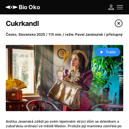
Bio Oko
Katalog filmů
Cukrkandl
Filtrovat program
Česko, Slovensko 2025 / 115 min. / režie: Pavel Jandourek / přístupný
A
-
Trailer
A máme, co jsme chtěli
(2023)
A pak přišla láska...
(2022)
Aalto: Architektura emocí
(2020)
ABBA: The Movie - Fan Event
(1977)
Ada
(2021)
Adam Ondra: Posunout hranice
(2022)
Addamsova rodina 2
(2021)
AeroPress Movie
(2018)
Anička Jesenská zdědí po svém tajemném strýci dům se skleníkem a
Africká jízda
(2022)
zubařskou ordinací ve městě Medov. Protože její maminka zemřela po