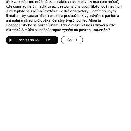
After Party
(2024)
překvapení proto může čekat prakticky kdekoliv. I v ospalém městě,
kde osmnáctiletý mladík uvázl cestou na chalupu. Nikdo totiž neví, při
Aftersun
(2022)
jaké teplotě se začínají roztékat lidské charaktery… Zatímco jiným
Agent Čuník
(2024)
filmařům by katastrofická premisa posloužila k vyprávění o panice a
animálním strachu člověka, čerstvý tvůrčí pohled Alberta
Agenti štěstí
(2024)
Hospodářského se obrací jinam. Kdo v krajní situaci zdivočí a kdo
Air: Zrození legendy
(2023)
zkrotne? A může sluneční erupce vynést na povrch i souznění?
Ale mami!
(2025)
Přehrát na KVIFF.TV
ČSFD
Alemánie
(2023)
Alma a Oskar
(2023)
Alpy
(2011)
Aluna
(2012)
Ambulance
(2022)
Amélie z Montmartru
(2001)
Americké psycho
(2000)
Amerikánka
(2024)
Anatomie pádu
(2023)
Annette
(2021)
Anora
(2024)
Ant-Man a Wasp: Quantumania
(2023)
Antonio Sanchez & Birdman
(2014)