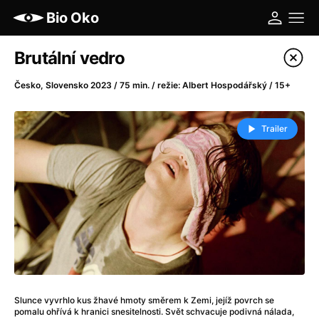
Bio Oko
Katalog filmů
Brutální vedro
Filtrovat program
Česko, Slovensko 2023 / 75 min. / režie: Albert Hospodářský / 15+
A
-
Trailer
A máme, co jsme chtěli
(2023)
A pak přišla láska...
(2022)
Aalto: Architektura emocí
(2020)
ABBA: The Movie - Fan Event
(1977)
Ada
(2021)
Adam Ondra: Posunout hranice
(2022)
Addamsova rodina 2
(2021)
AeroPress Movie
(2018)
Slunce vyvrhlo kus žhavé hmoty směrem k Zemi, jejíž povrch se
Africká jízda
(2022)
pomalu ohřívá k hranici snesitelnosti. Svět schvacuje podivná nálada,