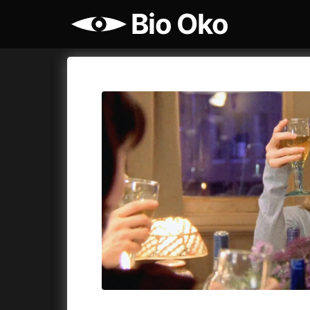
Bio Oko
Katalog filmů
Bio Oko
Cykly a
A
A máme, co jsme chtěli
(2023)
Agenti št
A pak přišla láska...
(2022)
Air: Zro