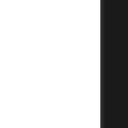
+
+
+
+