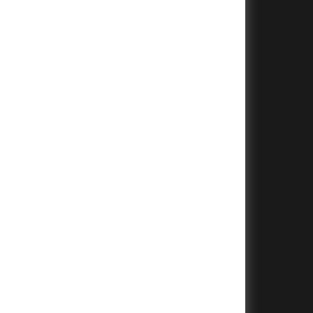
+
+
+
+