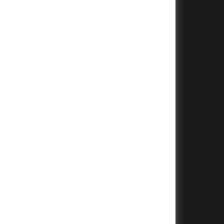
+
+
+
+