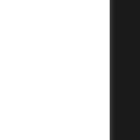
+
+
+
+
+