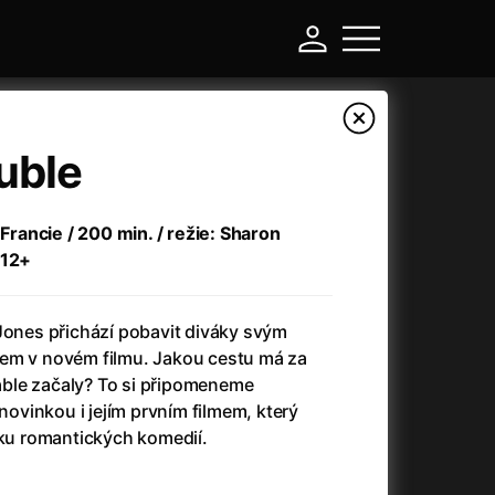
uble
 Francie / 200 min. / režie: Sharon
 12+
Jones přichází pobavit diváky svým
em v novém filmu. Jakou cestu má za
trable začaly? To si připomeneme
-
vinkou i jejím prvním filmem, který
iku romantických komedií.
Asteroid City
(2023)
Atlas ptáků
(2021)