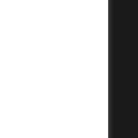
+
+
+
+