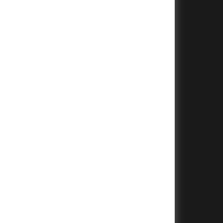
+
+
+
+