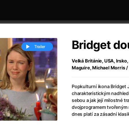
Bridget do
Trailer
Velká Británie, USA, Irsko,
Maguire, Michael Morris /
 festivaly
Řazení dle abecedy
Popkulturní ikona Bridget 
charakteristickým nadhled
sebou a jak její milostné 
dvojprogramem tvořeným no
dnes platí za zásadní klas
ěstí
(2024)
Annette
(2021)
zení legendy
(2023)
Anora
(2024)