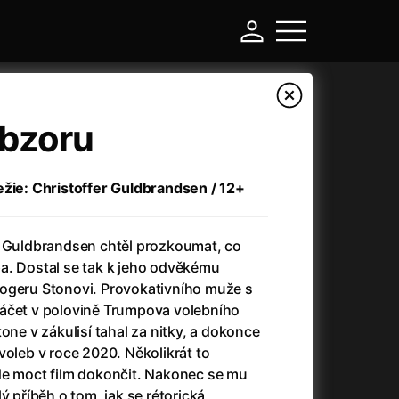
obzoru
ežie: Christoffer Guldbrandsen / 12+
r Guldbrandsen chtěl prozkoumat, co
a. Dostal se tak k jeho odvěkému
ogeru Stonovi. Provokativního muže s
áčet v polovině Trumpova volebního
-
one v zákulisí tahal za nitky, a dokonce
voleb v roce 2020. Několikrát to
Asteroid City
(2023)
de moct film dokončit. Nakonec se mu
Atlas ptáků
(2021)
ý příběh o tom, jak se rétorická