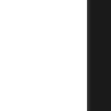
+
+
+
+
+