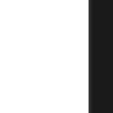
+
+
+
+