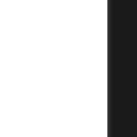
+
+
+
+