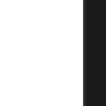
+
+
+
+