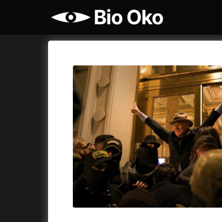
Bio Oko
Katalog filmů
Bio Oko
Cykly a
A
A máme, co jsme chtěli
(2023)
Agenti št
A pak přišla láska...
(2022)
Air: Zro