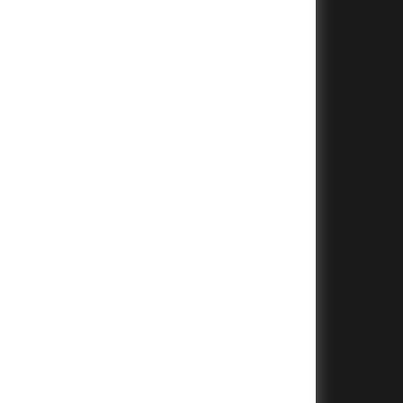
+
+
+
+