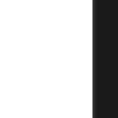
+
+
+
+