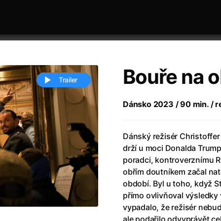
Bouře na 
Trailer
Dánsko 2023 / 90 min. / r
 festivaly
Řazení dle abecedy
Dánský režisér Christoffe
drží u moci Donalda Trump
poradci, kontroverznímu R
obřím doutníkem začal nat
období. Byl u toho, když St
přímo ovlivňoval výsledky 
ěstí
(2024)
Annette
(2021)
vypadalo, že režisér nebu
zení legendy
(2023)
Anora
(2024)
ale podařilo odvyprávět cel