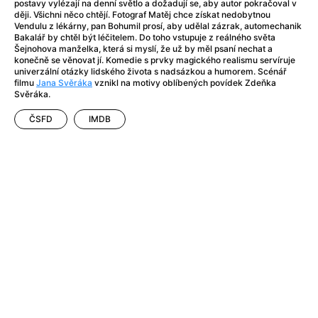
After Party
(2024)
postavy vylézají na denní světlo a dožadují se, aby autor pokračoval v
ději. Všichni něco chtějí. Fotograf Matěj chce získat nedobytnou
Aftersun
(2022)
Vendulu z lékárny, pan Bohumil prosí, aby udělal zázrak, automechanik
Agent Čuník
(2024)
Bakalář by chtěl být léčitelem. Do toho vstupuje z reálného světa
Šejnohova manželka, která si myslí, že už by měl psaní nechat a
Agenti štěstí
(2024)
konečně se věnovat jí. Komedie s prvky magického realismu servíruje
Air: Zrození legendy
(2023)
univerzální otázky lidského života s nadsázkou a humorem. Scénář
filmu
Jana Svěráka
vznikl na motivy oblíbených povídek Zdeňka
Ale mami!
(2025)
Svěráka.
Alemánie
(2023)
ČSFD
IMDB
Alma a Oskar
(2023)
Alpy
(2011)
Aluna
(2012)
Ambulance
(2022)
Amélie z Montmartru
(2001)
Americké psycho
(2000)
Amerikánka
(2024)
Anatomie pádu
(2023)
Annette
(2021)
Anora
(2024)
Ant-Man a Wasp: Quantumania
(2023)
Antonio Sanchez & Birdman
(2014)