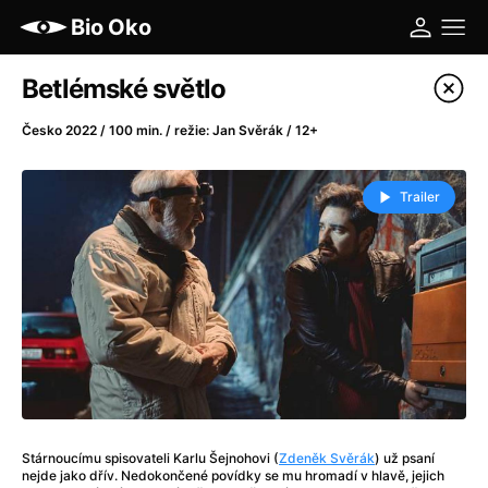
Bio Oko
Katalog filmů
Betlémské světlo
Filtrovat program
Česko 2022 / 100 min. / režie: Jan Svěrák / 12+
A
-
Trailer
A máme, co jsme chtěli
(2023)
A pak přišla láska...
(2022)
Aalto: Architektura emocí
(2020)
ABBA: The Movie - Fan Event
(1977)
Ada
(2021)
Adam Ondra: Posunout hranice
(2022)
Addamsova rodina 2
(2021)
AeroPress Movie
(2018)
Stárnoucímu spisovateli Karlu Šejnohovi (
Zdeněk Svěrák
) už psaní
Africká jízda
(2022)
nejde jako dřív. Nedokončené povídky se mu hromadí v hlavě, jejich