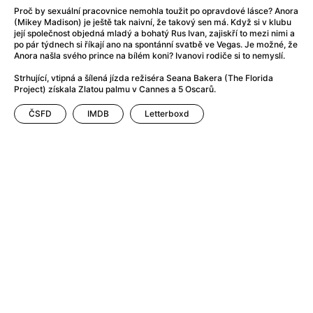
After Party
(2024)
Proč by sexuální pracovnice nemohla toužit po opravdové lásce? Anora
Aftersun
(2022)
(Mikey Madison) je ještě tak naivní, že takový sen má. Když si v klubu
její společnost objedná mladý a bohatý Rus Ivan, zajiskří to mezi nimi a
Agent Čuník
(2024)
po pár týdnech si říkají ano na spontánní svatbě ve Vegas. Je možné, že
Agenti štěstí
(2024)
Anora našla svého prince na bílém koni? Ivanovi rodiče si to nemyslí.
Air: Zrození legendy
(2023)
Strhující, vtipná a šílená jízda režiséra Seana Bakera (The Florida
Ale mami!
(2025)
Project) získala Zlatou palmu v Cannes a 5 Oscarů.
Alemánie
(2023)
ČSFD
IMDB
Letterboxd
Alma a Oskar
(2023)
Alpy
(2011)
Aluna
(2012)
Ambulance
(2022)
Amélie z Montmartru
(2001)
Americké psycho
(2000)
Amerikánka
(2024)
Anatomie pádu
(2023)
Annette
(2021)
Anora
(2024)
Ant-Man a Wasp: Quantumania
(2023)
Antonio Sanchez & Birdman
(2014)