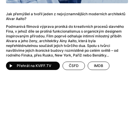
After Party
(2024)
Aftersun
(2022)
Jak přemýšlel a tvořil jeden z nejvýznamnějších moderních architektů
Agent Čuník
(2024)
Alvar Aalto?
Agenti štěstí
(2024)
Podmanivá filmová výprava proniká do kreativních procesů slavného
Air: Zrození legendy
(2023)
Fina, v jehož díle se prolíná funkcionalismus s organickým designem
inspirovaným přírodou. Film poprvé odhaluje intimní milostný příběh
Ale mami!
(2025)
Alvara a jeho ženy, architektky Ainy Aalto, která byla
Alemánie
(2023)
nepřehlédnutelnou součástí jejich tvůrčího dua. Spolu s tvůrci
navštívíme jejich ikonické budovy rozmístěné po celém světě – od
Alma a Oskar
(2023)
rodného Finska, přes Rusko, New York, Paříž nebo Benátky…
Alpy
(2011)
Aluna
(2012)
Přehrát na KVIFF.TV
ČSFD
IMDB
Ambulance
(2022)
Amélie z Montmartru
(2001)
Americké psycho
(2000)
Amerikánka
(2024)
Anatomie pádu
(2023)
Annette
(2021)
Anora
(2024)
Ant-Man a Wasp: Quantumania
(2023)
Antonio Sanchez & Birdman
(2014)