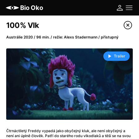
Bio Oko
Katalog filmů
100% Vlk
Filtrovat program
Austrálie 2020 / 96 min. / režie: Alexs Stadermann / přístupný
A
-
Trailer
A máme, co jsme chtěli
(2023)
A pak přišla láska...
(2022)
Aalto: Architektura emocí
(2020)
ABBA: The Movie - Fan Event
(1977)
Ada
(2021)
Adam Ondra: Posunout hranice
(2022)
Addamsova rodina 2
(2021)
AeroPress Movie
(2018)
Čtrnáctiletý Freddy vypadá jako obyčejný kluk, ale není obyčejný a
Africká jízda
(2022)
není ani úplně člověk. Patří do starého rodu vlkodlaků a těší se na svou