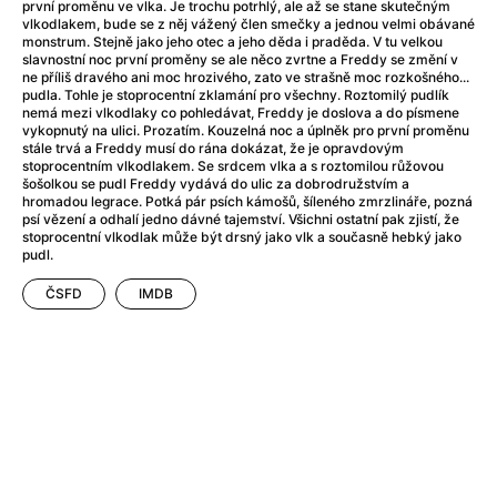
After Party
(2024)
první proměnu ve vlka. Je trochu potrhlý, ale až se stane skutečným
vlkodlakem, bude se z něj vážený člen smečky a jednou velmi obávané
Aftersun
(2022)
monstrum. Stejně jako jeho otec a jeho děda i praděda. V tu velkou
Agent Čuník
(2024)
slavnostní noc první proměny se ale něco zvrtne a Freddy se změní v
ne příliš dravého ani moc hrozivého, zato ve strašně moc rozkošného...
Agenti štěstí
(2024)
pudla. Tohle je stoprocentní zklamání pro všechny. Roztomilý pudlík
Air: Zrození legendy
(2023)
nemá mezi vlkodlaky co pohledávat, Freddy je doslova a do písmene
vykopnutý na ulici. Prozatím. Kouzelná noc a úplněk pro první proměnu
Ale mami!
(2025)
stále trvá a Freddy musí do rána dokázat, že je opravdovým
Alemánie
(2023)
stoprocentním vlkodlakem. Se srdcem vlka a s roztomilou růžovou
šošolkou se pudl Freddy vydává do ulic za dobrodružstvím a
Alma a Oskar
(2023)
hromadou legrace. Potká pár psích kámošů, šíleného zmrzlináře, pozná
Alpy
(2011)
psí vězení a odhalí jedno dávné tajemství. Všichni ostatní pak zjistí, že
stoprocentní vlkodlak může být drsný jako vlk a současně hebký jako
Aluna
(2012)
pudl.
Ambulance
(2022)
ČSFD
IMDB
Amélie z Montmartru
(2001)
Americké psycho
(2000)
Amerikánka
(2024)
Anatomie pádu
(2023)
Annette
(2021)
Anora
(2024)
Ant-Man a Wasp: Quantumania
(2023)
Antonio Sanchez & Birdman
(2014)